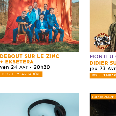
DEBOUT SUR LE ZINC
MONTLU 
EKSETERA
DIDIER S
ven 24 Avr
- 20h30
jeu 23 Av
109 - L'EMBARCADÈRE
109 - L'EMBA
FOLK IRLANDAISE