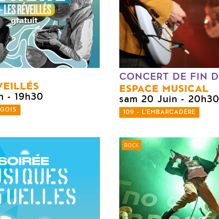
CONCERT DE FIN 
VEILLÉS
ESPACE MUSICAL
n
- 19h30
sam 20 Juin
- 20h3
NGOIS
109 - L'EMBARCADÈRE
ROCK