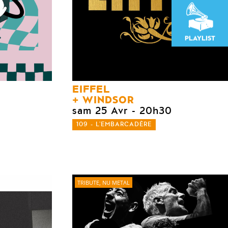
PLAYLIST
EIFFEL
WINDSOR
sam 25 Avr
- 20h30
109 - L'EMBARCADÈRE
TRIBUTE, NU METAL