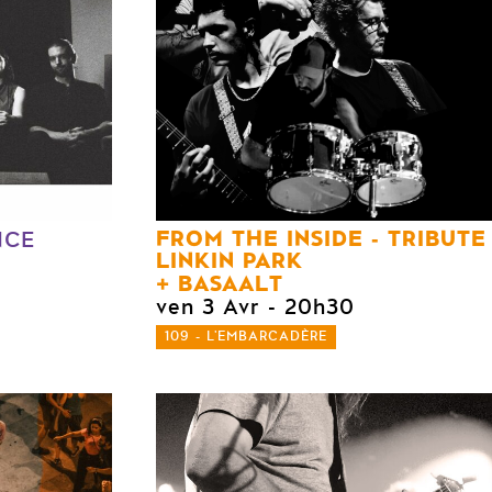
FROM THE INSIDE - TRIBUTE
NCE
LINKIN PARK
BASAALT
ven 3 Avr
- 20h30
109 - L'EMBARCADÈRE