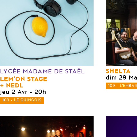
SHELTA
LYCÉE MADAME DE STAËL
dim 29 Ma
LEM'ON STAGE
NEDL
109 - L'EMBA
jeu 2 Avr
- 20h
109 - LE GUINGOIS