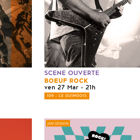
SCENE OUVERTE
BOEUF ROCK
ven 27 Mar
- 21h
109 - LE GUINGOIS
JAM SESSION