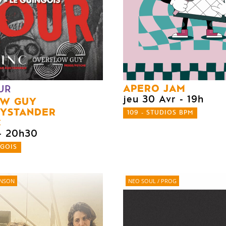
APERO JAM
UR
jeu 30 Avr
- 19h
OW GUY
YSTANDER
109 - STUDIOS BPM
C
- 20h30
NGOIS
ANSON
NEO SOUL / PROG