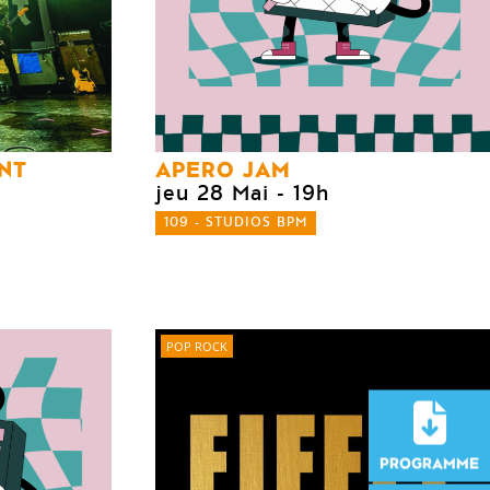
NT
APERO JAM
jeu 28 Mai
- 19h
109 - STUDIOS BPM
POP ROCK
PROGRAMME