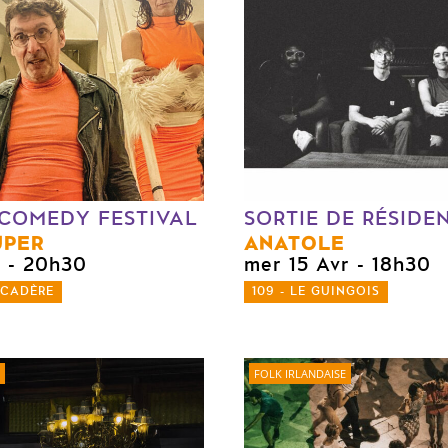
COMEDY FESTIVAL
SORTIE DE RÉSIDE
UPER
ANATOLE
r
- 20h30
mer 15 Avr
- 18h30
RCADÈRE
109 - LE GUINGOIS
FOLK IRLANDAISE