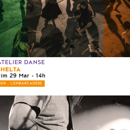
ATELIER DANSE
SHELTA
dim 29 Mar
- 14h
109 - L'EMBARCADÈRE