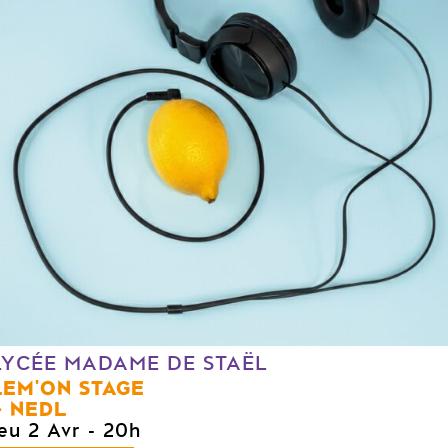
LYCÉE MADAME DE STAËL
LEM'ON STAGE
NEDL
jeu 2 Avr
- 20h