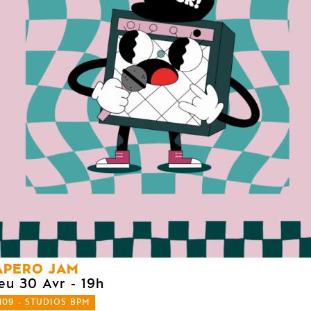
APERO JAM
jeu 30 Avr
- 19h
109 - STUDIOS BPM