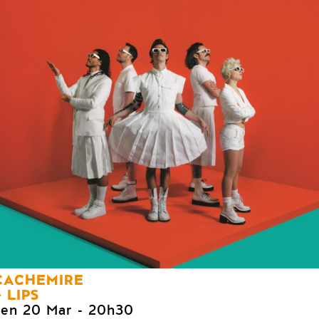
CACHEMIRE
LIPS
ven 20 Mar
- 20h30