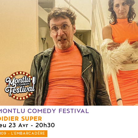
MONTLU COMEDY FESTIVAL
DIDIER SUPER
jeu 23 Avr
- 20h30
109 - L'EMBARCADÈRE