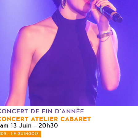
CONCERT DE FIN D'ANNÉE
CONCERT ATELIER CABARET
sam 13 Juin
- 20h30
109 - LE GUINGOIS