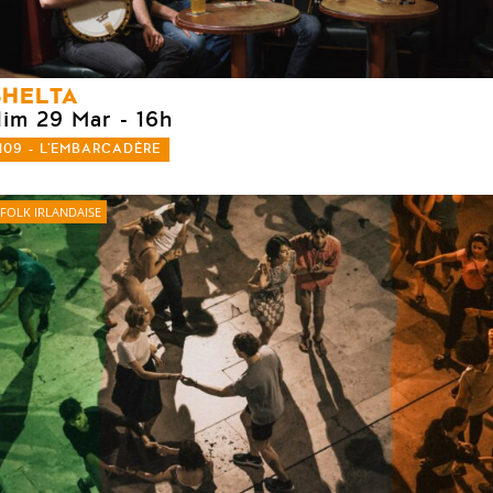
SHELTA
dim 29 Mar
- 16h
109 - L'EMBARCADÈRE
FOLK IRLANDAISE