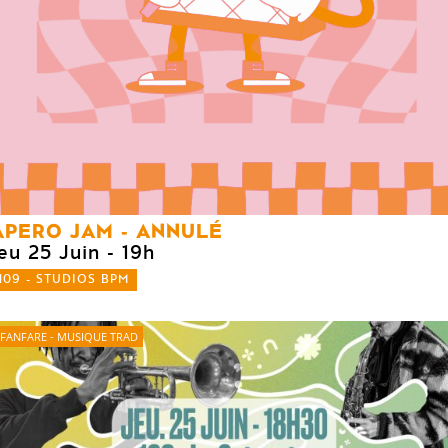
APERO JAM - ANNULÉ
eu 25 Juin
- 19h
109 - STUDIOS BPM
FANFARE - MUSIQUE TRAD