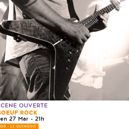
SCENE OUVERTE
BOEUF ROCK
ven 27 Mar
- 21h
109 - LE GUINGOIS