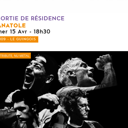
SORTIE DE RÉSIDENCE
ANATOLE
mer 15 Avr
- 18h30
109 - LE GUINGOIS
TRIBUTE, NU METAL