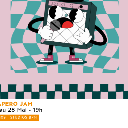
APERO JAM
jeu 28 Mai
- 19h
109 - STUDIOS BPM