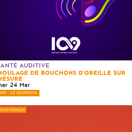
SANTÉ AUDITIVE
MOULAGE DE BOUCHONS D’OREILLE SUR
MESURE
mar 24 Mar
109 - LE GUINGOIS
ROCK FRANÇAIS