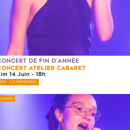
CONCERT DE FIN D'ANNÉE
CONCERT ATELIER CABARET
dim 14 Juin
- 18h
109 - LE GUINGOIS
CABARET