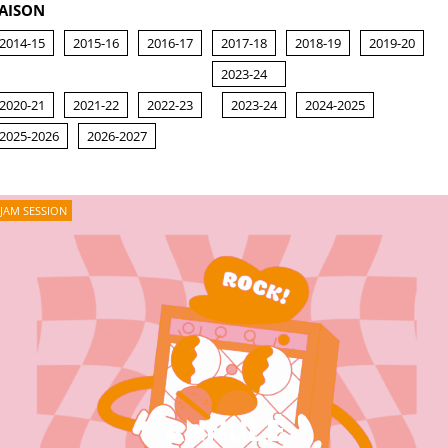
AISON
2014-15
2015-16
2016-17
2017-18
2018-19
2019-20
2023-24
2020-21
2021-22
2022-23
2023-24
2024-2025
2025-2026
2026-2027
JAM SESSION
ANNULÉ