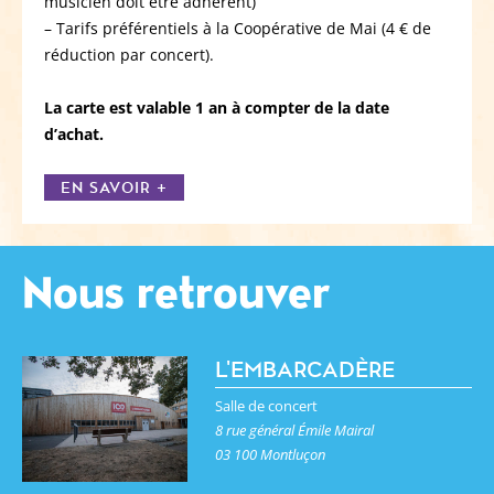
musicien doit être adhérent)
– Tarifs préférentiels à la Coopérative de Mai (4 € de
réduction par concert).
La carte est valable 1 an à compter de la date
d’achat.
EN SAVOIR +
Nous retrouver
L'EMBARCADÈRE
Salle de concert
8 rue général Émile Mairal
03 100 Montluçon