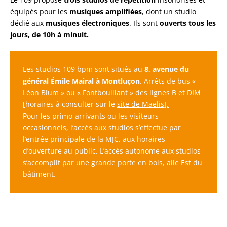
équipés pour les
musiques amplifiées
, dont un studio
dédié aux
musiques électroniques
. Ils sont
ouverts tous les
jours, de 10h à minuit.
Les studios 109 bpm sont situés au
8, avenue du
général Émile Mairal à Montluçon
. Arrêts de bus «
Léon Blum » ou « Fontbouillant » des lignes B et DIM
[horaires à consulter sur le
site de Maelis].
Pour les primo-arrivants ou les visiteurs
occasionnels, l’accès aux studios s’effectue par
l’entrée principale de la MJC, aux horaires
d’ouverture au public. L’accès autonome aux studios
s’accomplit par une grande porte en bois, aile Est du
bâtiment.