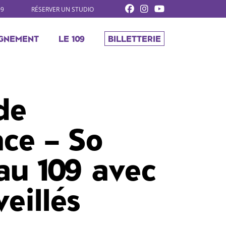
09
RÉSERVER UN STUDIO
GNEMENT
LE 109
BILLETTERIE
de
nce – So
u 109 avec
eillés