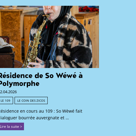
Résidence de So Wéwé à
Polymorphe
2.04.2026
LE 109
LE COIN DES ZICOS
ésidence en cours au 109 : So Wèwé fait
ialoguer bourrée auvergnate et …
Lire la suite >