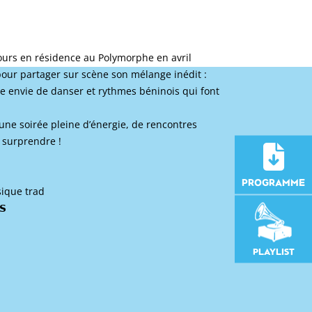
ours en résidence au Polymorphe en avril
ur partager sur scène son mélange inédit :
 envie de danser et rythmes béninois qui font
 une soirée pleine d’énergie, de rencontres
 surprendre !
PROGRAMME
Musique trad
𝗦
PLAYLIST