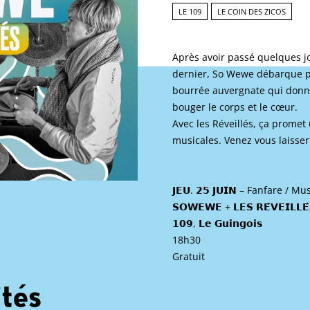
LE 109
LE COIN DES ZICOS
Après avoir passé quelques j
dernier, So Wewe débarque po
bourrée auvergnate qui donne
bouger le corps et le cœur.
Avec les Réveillés, ça promet
musicales. Venez vous laisser
𝗝𝗘𝗨. 𝟮𝟱 𝗝𝗨𝗜𝗡 – Fanfare / 
𝗦𝗢𝗪𝗘𝗪𝗘 + 𝗟𝗘𝗦 𝗥𝗘́𝗩𝗘𝗜𝗟𝗟𝗘́
𝟭𝟬𝟵, 𝗟𝗲 𝗚𝘂𝗶𝗻𝗴𝗼𝗶𝘀
18h30
Gratuit
ités