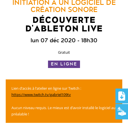
INITIATION À UN LOGICIEL DE
CRÉATION SONORE
DÉCOUVERTE
D'ABLETON LIVE
lun 07 déc 2020
- 18h30
Gratuit
EN LIGNE
Lien d’accès à l’atelier en ligne sur Twitch :
https://www.twitch.tv/gabriel109tv
Aucun niveau requis. Le mieux est d’avoir installé le logiciel au
préalable !