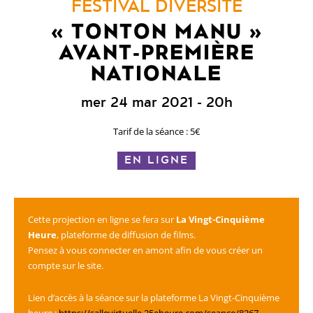
FESTIVAL DIVERSITÉ
« TONTON MANU »
AVANT-PREMIÈRE
NATIONALE
mer 24 mar 2021
- 20h
Tarif de la séance : 5€
EN LIGNE
Cette projection en ligne se fera sur
La Vingt-Cinquième
Heure
, plateforme de diffusion de films.
Pensez à vous connecter en amont afin de vous créer un
compte sur le site.
Lien d’accès à la séance sur la plateforme La Vingt-Cinquième