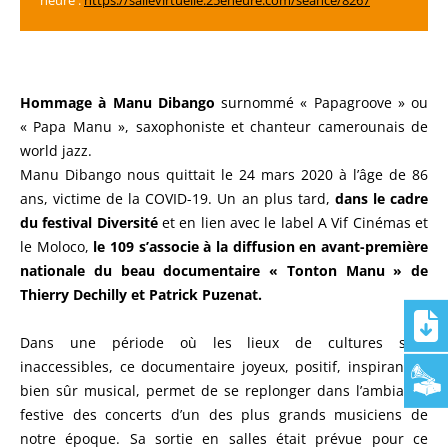
heure :
https://sallevirtuelle.25eheure.com/seance/8267
Hommage à Manu Dibango
surnommé « Papagroove » ou
« Papa Manu », saxophoniste et chanteur camerounais de
world jazz.
Manu Dibango nous quittait le 24 mars 2020 à l’âge de 86
ans, victime de la COVID-19. Un an plus tard,
dans le cadre
du festival Diversité
et en lien avec le label A Vif Cinémas et
le Moloco,
le 109 s’associe à la diffusion en avant-première
nationale du beau documentaire « Tonton Manu » de
Thierry Dechilly et Patrick Puzenat.
Dans une période où les lieux de cultures sont
inaccessibles, ce documentaire joyeux, positif, inspirant et
bien sûr musical, permet de se replonger dans l’ambiance
festive des concerts d’un des plus grands musiciens de
notre époque. Sa sortie en salles était prévue pour ce