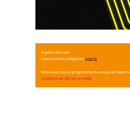
À partir de 6 ans.
Pass sanitaire obligatoire
(voir ici
)
Retrouvez tout le programme du temps fort électr
La séance de 20h est annulée