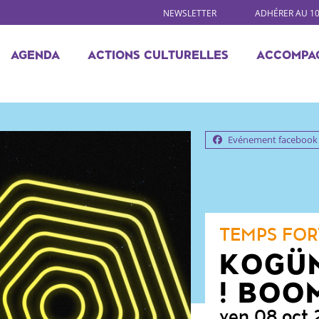
NEWSLETTER
ADHÉRER AU 1
AGENDA
ACTIONS CULTURELLES
ACCOMPA
Evénement facebook
TEMPS FOR
KOGÜ
! BOO
ven 08 oct