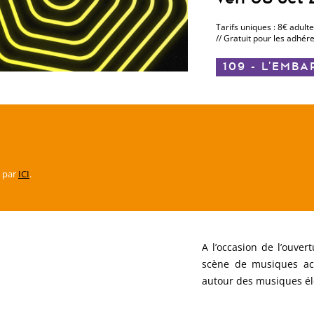
Tarifs uniques : 8€ adulte
// Gratuit pour les adhér
109 - L'EMB
o par
ICI
.
A l’occasion de l’ouver
scène de musiques act
autour des musiques él