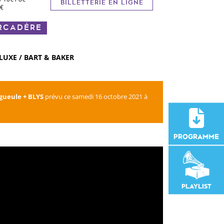
BILLETTERIE EN LIGNE
8€
ARCADÈRE
LUXE / BART & BAKER
gueule +
BLYS
prévu ce samedi 16 octobre 2021 à
PROGRAMME
PLAYLIST