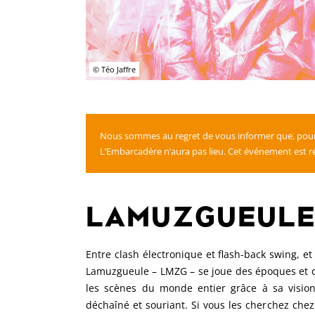
© Téo Jaffre
Nous sommes au regret de vous informer que, pour 
L’Embarcadère n’aura pas lieu. Cet événement est r
LAMUZGUEUL
Entre clash électronique et flash-back swing, et
Lamuzgueule – LMZG – se joue des époques et d
les scènes du monde entier grâce à sa vision
déchaîné et souriant. Si vous les cherchez chez 