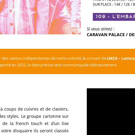
SUR PLACE : 14€ / 12€ / 
109 - L'EMB
Si vous aimez :
CARAVAN PALACE / DE
des raisons indépendantes de notre volonté, le concert de
LMZG – Lamuz
eporté en 2022, la date précise sera communiquée ultérieurement.
E
 à coups de cuivres et de claviers,
es styles. Le groupe cartonne sur
 de la french touch et d’un live
votre disquaire ils seront classés