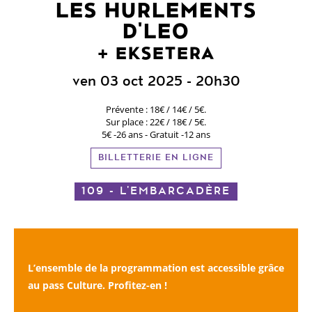
LES HURLEMENTS
D'LEO
EKSETERA
ven 03 oct 2025
- 20h30
Prévente : 18€ / 14€ / 5€.
Sur place : 22€ / 18€ / 5€.
5€ -26 ans - Gratuit -12 ans
BILLETTERIE EN LIGNE
109 - L'EMBARCADÈRE
L’ensemble de la programmation est accessible grâce
au pass Culture.
Profitez-en !