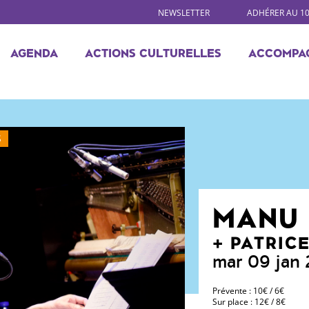
NEWSLETTER
ADHÉRER AU 1
AGENDA
ACTIONS CULTURELLES
ACCOMPA
S
MANU
PATRIC
mar 09 jan
Prévente : 10€ / 6€
Sur place : 12€ / 8€