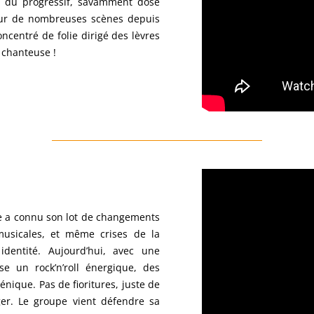
te du progressif, savamment dosé
sur de nombreuses scènes depuis
oncentré de folie dirigé des lèvres
 chanteuse !
pe a connu son lot de changements
 musicales, et même crises de la
dentité. Aujourd’hui, avec une
e un rock’n’roll énergique, des
nique. Pas de fioritures, juste de
tager. Le groupe vient défendre sa