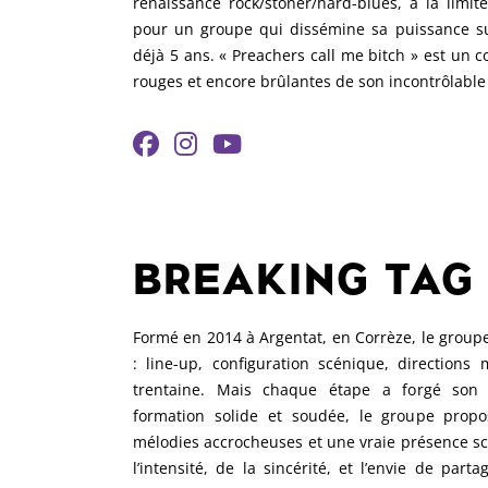
renaissance rock/stoner/hard-blues, à la limi
pour un groupe qui dissémine sa puissance 
déjà 5 ans. « Preachers call me bitch » est un c
rouges et encore brûlantes de son incontrôlable
BREAKING TAG
Formé en 2014 à Argentat, en Corrèze, le grou
: line-up, configuration scénique, directions
trentaine. Mais chaque étape a forgé son i
formation solide et soudée, le groupe propos
mélodies accrocheuses et une vraie présence scé
l’intensité, de la sincérité, et l’envie de par