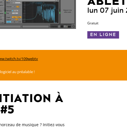
ABLET
lun 07 juin
Gratuit
EN LIGNE
ww.twitch.tv/109webtv
ogiciel au préalable !
ITIATION À
 #5
morceau de musique ? Initiez-vous