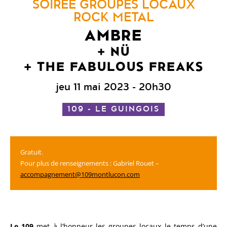
SOIRÉE GROUPES LOCAUX
ROCK METAL
AMBRE
NÜ
THE FABULOUS FREAKS
jeu 11 mai 2023
- 20h30
109 - LE GUINGOIS
Gratuit.
Pour plus de renseignements : Gabriel Rouet –
accompagnement@109montlucon.com
Le
109
met à l’honneur les groupes locaux le temps d’une