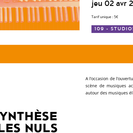
jeu 02 avr
Tarif unique : 5€
109 - STUDI
A l’occasion de l’ouvert
scène de musiques act
autour des musiques él
SYNTHÈSE
LES NULS