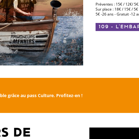
Préventes : 15€ / 12€/ 5€
Sur place : 18€ / 15€ / 5€
5€ -26 ans - Gratuit -12 
109 - L'EMB
ble grâce au pass Culture.
Profitez-en !
S DE