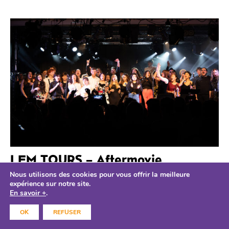
LEM TOURS – Aftermovie
16.05.2025
Nous utilisons des cookies pour vous offrir la meilleure
expérience sur notre site.
LE 109
En savoir +
.
Vous ne l’attendiez plus… mais il est là ! L’aftermovie du
OK
REFUSER
LEM-Tours 2024 est en ligne 3 jours de création, d’échanges