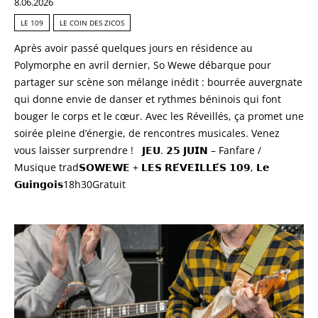
8.06.2026
LE 109
LE COIN DES ZICOS
Après avoir passé quelques jours en résidence au
Polymorphe en avril dernier, So Wewe débarque pour
partager sur scène son mélange inédit : bourrée auvergnate
qui donne envie de danser et rythmes béninois qui font
bouger le corps et le cœur. Avec les Réveillés, ça promet une
soirée pleine d’énergie, de rencontres musicales. Venez
vous laisser surprendre ! 𝗝𝗘𝗨. 𝟮𝟱 𝗝𝗨𝗜𝗡 – Fanfare /
Musique trad𝗦𝗢𝗪𝗘𝗪𝗘 + 𝗟𝗘𝗦 𝗥𝗘́𝗩𝗘𝗜𝗟𝗟𝗘́𝗦 𝟭𝟬𝟵, 𝗟𝗲
𝗚𝘂𝗶𝗻𝗴𝗼𝗶𝘀18h30Gratuit