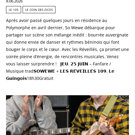
8.06.2026
LE 109
LE COIN DES ZICOS
Après avoir passé quelques jours en résidence au
Polymorphe en avril dernier, So Wewe débarque pour
partager sur scène son mélange inédit : bourrée auvergnate
qui donne envie de danser et rythmes béninois qui font
bouger le corps et le cœur. Avec les Réveillés, ça promet une
soirée pleine d’énergie, de rencontres musicales. Venez
vous laisser surprendre ! 𝗝𝗘𝗨. 𝟮𝟱 𝗝𝗨𝗜𝗡 – Fanfare /
Musique trad𝗦𝗢𝗪𝗘𝗪𝗘 + 𝗟𝗘𝗦 𝗥𝗘́𝗩𝗘𝗜𝗟𝗟𝗘́𝗦 𝟭𝟬𝟵, 𝗟𝗲
𝗚𝘂𝗶𝗻𝗴𝗼𝗶𝘀18h30Gratuit