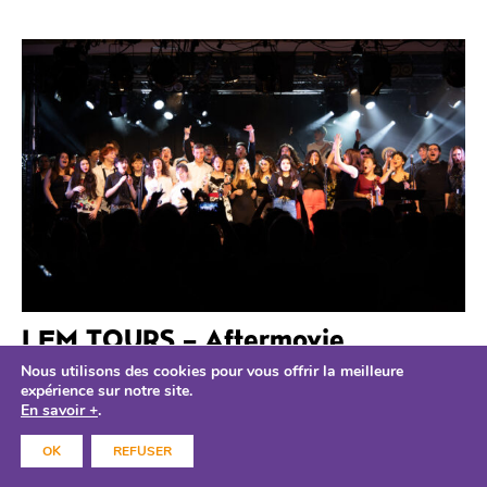
LEM TOURS – Aftermovie
16.05.2025
Nous utilisons des cookies pour vous offrir la meilleure
expérience sur notre site.
LE 109
En savoir +
.
Vous ne l’attendiez plus… mais il est là ! L’aftermovie du
OK
REFUSER
LEM-Tours 2024 est en ligne 3 jours de création, d’échanges