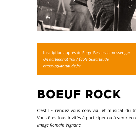
Inscription auprès de Serge Besse via messenger
Un partenariat 109 / École Guitartitude
https://guitartitude.fr/
BOEUF ROCK
C’est LE rendez-vous convivial et musical du t
Vous êtes tous invités à participer ou à venir éc
Image Romain Vignane