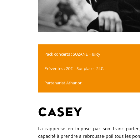
Pack concerts : SUZANE + Juicy
Préventes : 20€ – Sur place : 24€.
Partenariat Athanor.
CASEY
La rappeuse en impose par son franc parler
capacité à prendre à rebrousse-poil tous les pon