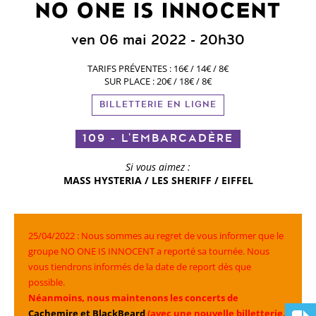
NO ONE IS INNOCENT
ven 06 mai 2022
- 20h30
TARIFS PRÉVENTES : 16€ / 14€ / 8€
SUR PLACE : 20€ / 18€ / 8€
BILLETTERIE EN LIGNE
109 - L'EMBARCADÈRE
Si vous aimez :
MASS HYSTERIA / LES SHERIFF / EIFFEL
25/04/2022 : Nous sommes au regret de vous informer que le
groupe NO ONE IS INNOCENT a reporté sa tournée.
Nous
vous tiendrons informés de la date de report dès que
possible.
Néanmoins, nous maintenons les concerts de
Cachemire et BlackBeard
(avec une nouvelle billetterie,