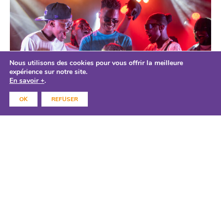
Nous utilisons des cookies pour vous offrir la meilleure
expérience sur notre site.
En savoir +
.
OK
REFUSER
Concert de restitution de l’Atelier
Rap
30.06.2025
ACTION CULTURELLE
LE 109
Vendredi 29 juin, c’était le concert de restitution de l’atelier
rap à l’Embarcadère ! Pour rappel, l’atelier rap, animé par
Ashéo, propose à des jeunes de découvrir l’écriture, la mise