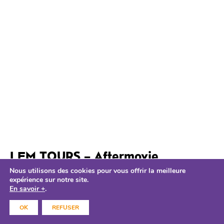
LEM TOURS – Aftermovie
16.05.2025
Nous utilisons des cookies pour vous offrir la meilleure
expérience sur notre site.
LE 109
En savoir +
.
Vous ne l’attendiez plus… mais il est là ! L’aftermovie du
OK
REFUSER
LEM-Tours 2024 est en ligne 3 jours de création, d’échanges