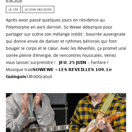
8.06.2026
LE 109
LE COIN DES ZICOS
Après avoir passé quelques jours en résidence au
Polymorphe en avril dernier, So Wewe débarque pour
partager sur scène son mélange inédit : bourrée auvergnate
qui donne envie de danser et rythmes béninois qui font
bouger le corps et le cœur. Avec les Réveillés, ça promet une
soirée pleine d’énergie, de rencontres musicales. Venez
vous laisser surprendre ! 𝗝𝗘𝗨. 𝟮𝟱 𝗝𝗨𝗜𝗡 – Fanfare /
Musique trad𝗦𝗢𝗪𝗘𝗪𝗘 + 𝗟𝗘𝗦 𝗥𝗘́𝗩𝗘𝗜𝗟𝗟𝗘́𝗦 𝟭𝟬𝟵, 𝗟𝗲
𝗚𝘂𝗶𝗻𝗴𝗼𝗶𝘀18h30Gratuit