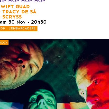
HIP-HOP HOP-HOP
SWIFT GUAD
TRACY DE SÁ
SCRYSS
sam 30 Nov
- 20h30
109 - L'EMBARCADÈRE
ROCK