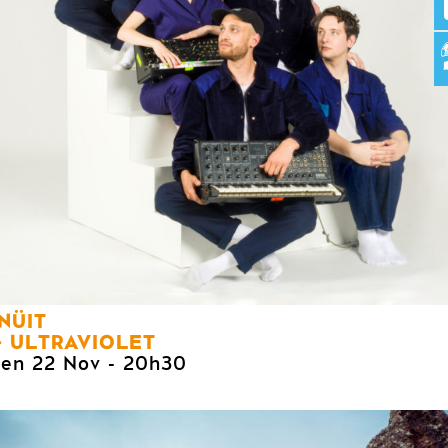
INÜIT
ULTRAVIOLET
ven 22 Nov
- 20h30