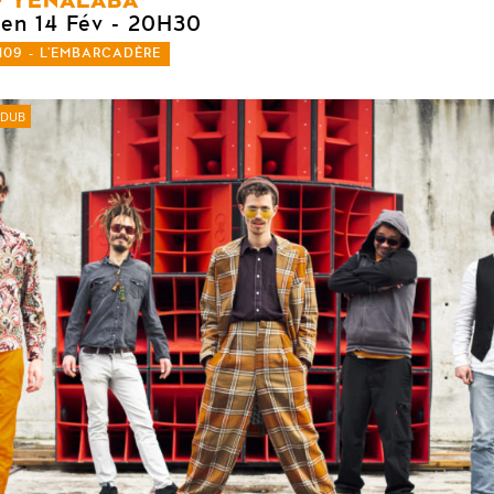
ven 14 Fév
- 20H30
109 - L'EMBARCADÈRE
DUB