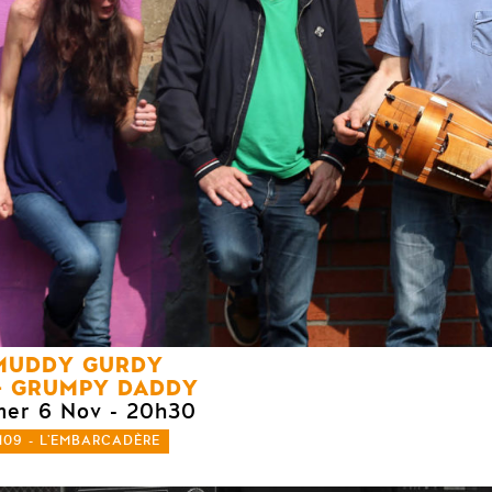
MUDDY GURDY
GRUMPY DADDY
mer 6 Nov
- 20h30
109 - L'EMBARCADÈRE