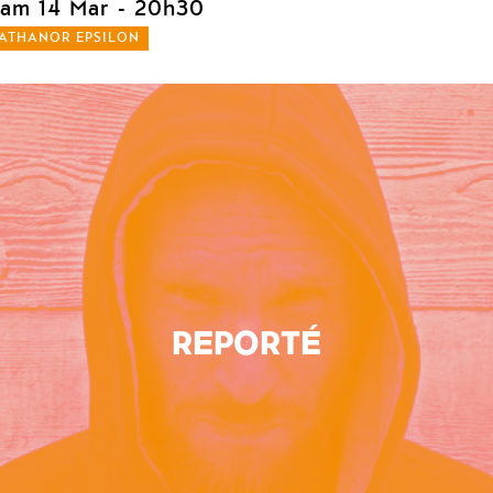
sam 14 Mar
- 20h30
ATHANOR EPSILON
REPORTÉ