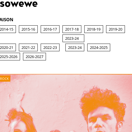
sowewe
AISON
2014-15
2015-16
2016-17
2017-18
2018-19
2019-20
2023-24
2020-21
2021-22
2022-23
2023-24
2024-2025
2025-2026
2026-2027
ROCK