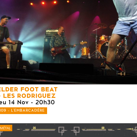
ELDER FOOT BEAT
LES RODRIGUEZ
jeu 14 Nov
- 20h30
109 - L'EMBARCADÈRE
MÉTAL