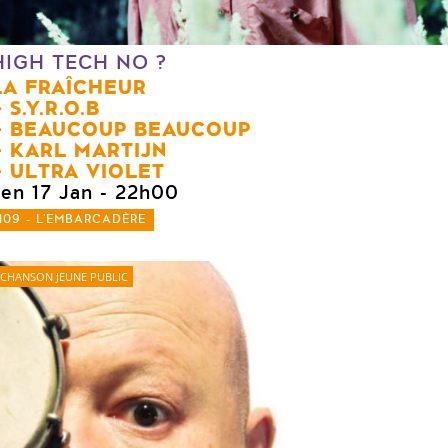
HIGH TECH NO ?
LA FRAÎCHEUR
S.Y.R.O.B
BEAUCOUP BEAUCOUP
KARL MARTIJN
ULTRA VIOLET
ven 17 Jan
- 22h00
109 - L'EMBARCADÈRE
CHANSON JEUNE PUBLIC