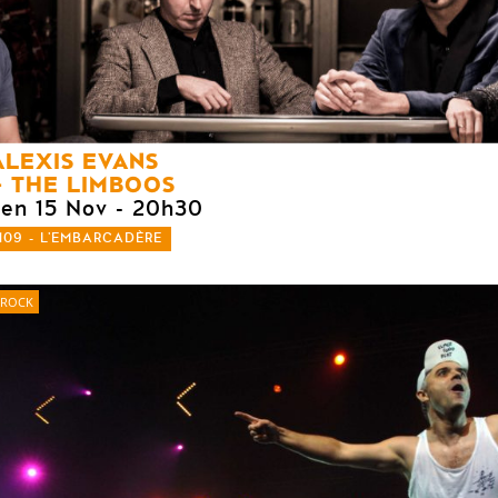
ALEXIS EVANS
THE LIMBOOS
ven 15 Nov
- 20h30
109 - L'EMBARCADÈRE
ROCK