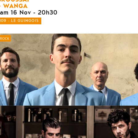
WANGA
sam 16 Nov
- 20h30
109 - LE GUINGOIS
ROCK