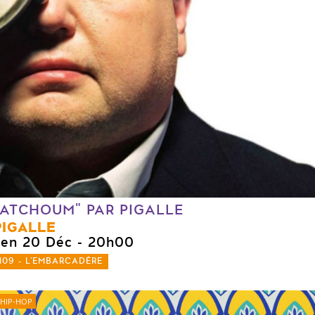
"ATCHOUM" PAR PIGALLE
PIGALLE
ven 20 Déc
- 20h00
109 - L'EMBARCADÈRE
HIP-HOP