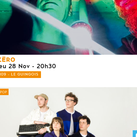
ZËRO
jeu 28 Nov
- 20h30
109 - LE GUINGOIS
POP