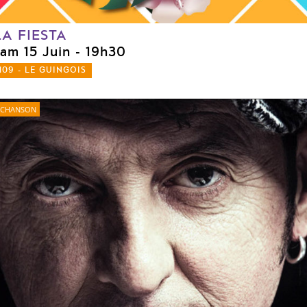
LA FIESTA
sam 15 Juin
- 19h30
109 - LE GUINGOIS
CHANSON