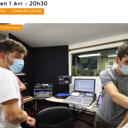
ven 1 Avr
- 20h30
109 - L'EMBARCADÈRE
STUDIOS BPM