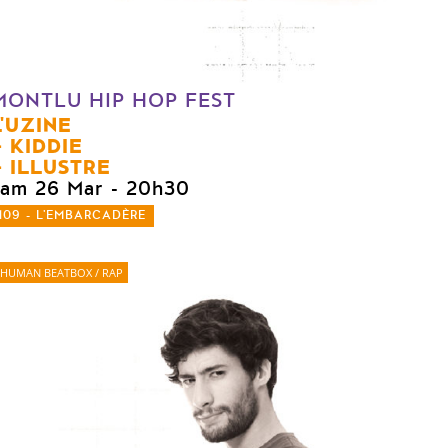
MONTLU HIP HOP FEST
L'UZINE
KIDDIE
ILLUSTRE
sam 26 Mar
- 20h30
109 - L'EMBARCADÈRE
HUMAN BEATBOX / RAP