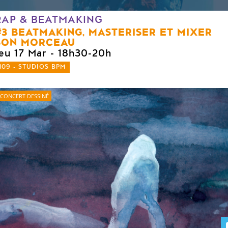
RAP & BEATMAKING
#3 BEATMAKING, MASTERISER ET MIXER
SON MORCEAU
jeu 17 Mar
- 18h30-20h
109 - STUDIOS BPM
CONCERT DESSINÉ