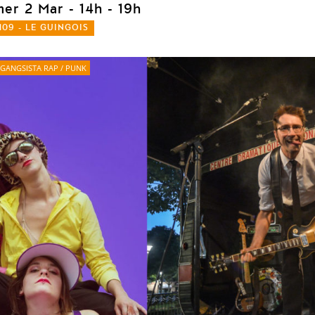
mer 2 Mar
- 14h - 19h
109 - LE GUINGOIS
GANGSISTA RAP / PUNK