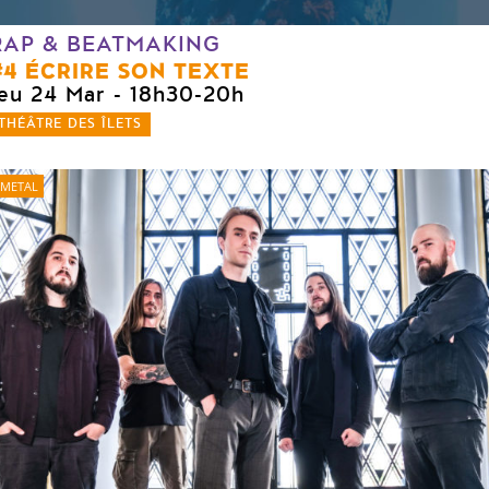
RAP & BEATMAKING
#4 ÉCRIRE SON TEXTE
jeu 24 Mar
- 18h30-20h
THÉÂTRE DES ÎLETS
METAL