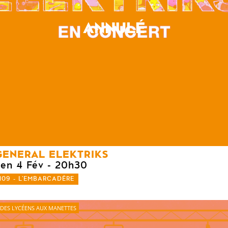
ANNULÉ
GENERAL ELEKTRIKS
ven 4 Fév
- 20h30
109 - L'EMBARCADÈRE
DES LYCÉENS AUX MANETTES