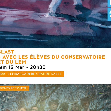
BLAST
AVEC LES ÉLÈVES DU CONSERVATOIRE
ET DU LEM
sam 12 Mar
- 20h30
109- L'EMBARCADÈRE GRANDE SALLE
GONZO ROCK'N'ROLL