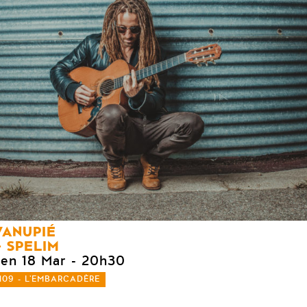
VANUPIÉ
SPELIM
ven 18 Mar
- 20h30
109 - L'EMBARCADÈRE