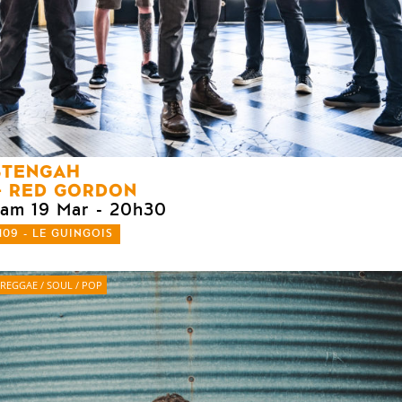
STENGAH
RED GORDON
sam 19 Mar
- 20h30
109 - LE GUINGOIS
REGGAE / SOUL / POP