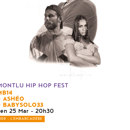
MONTLU HIP HOP FEST
MB14
ASHÉO
BABYSOLO33
ven 25 Mar
- 20h30
109 - L'EMBARCADÈRE