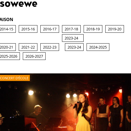
sowewe
AISON
2014-15
2015-16
2016-17
2017-18
2018-19
2019-20
2023-24
2020-21
2021-22
2022-23
2023-24
2024-2025
2025-2026
2026-2027
CONCERT D'ÉCOLE