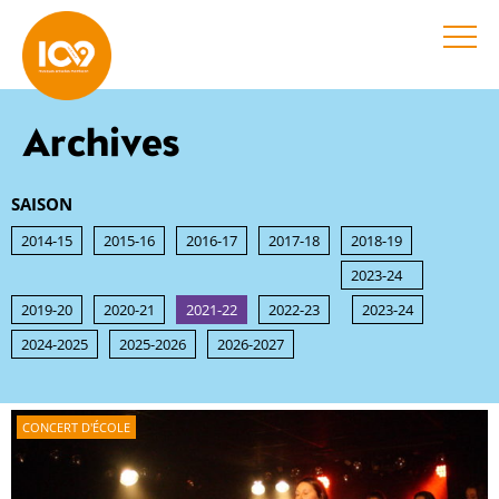
Archives
SAISON
2014-15
2015-16
2016-17
2017-18
2018-19
2023-24
2019-20
2020-21
2021-22
2022-23
2023-24
2024-2025
2025-2026
2026-2027
CONCERT D'ÉCOLE