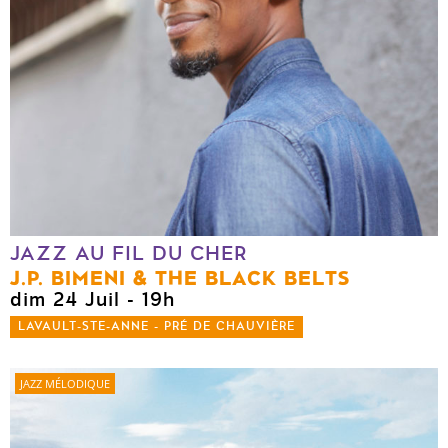
JAZZ AU FIL DU CHER
J.P. BIMENI & THE BLACK BELTS
dim 24 Juil
- 19h
LAVAULT-STE-ANNE - PRÉ DE CHAUVIÈRE
JAZZ MÉLODIQUE