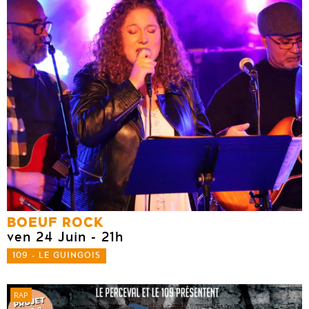
BOEUF ROCK
ven 24 Juin
- 21h
109 - LE GUINGOIS
RAP