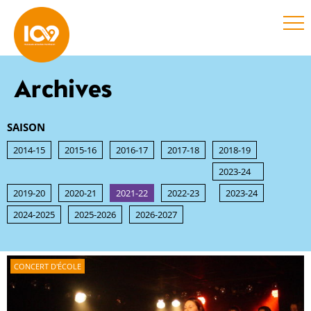
Archives
SAISON
2014-15
2015-16
2016-17
2017-18
2018-19
2023-24
2019-20
2020-21
2021-22
2022-23
2023-24
2024-2025
2025-2026
2026-2027
CONCERT D'ÉCOLE