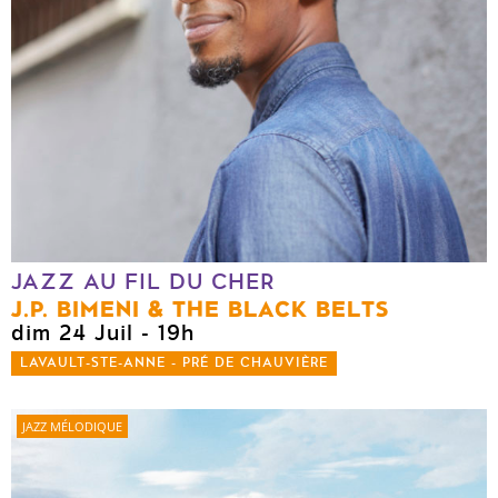
JAZZ AU FIL DU CHER
J.P. BIMENI & THE BLACK BELTS
dim 24 Juil
- 19h
LAVAULT-STE-ANNE - PRÉ DE CHAUVIÈRE
JAZZ MÉLODIQUE