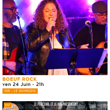
BOEUF ROCK
ven 24 Juin
- 21h
109 - LE GUINGOIS
RAP