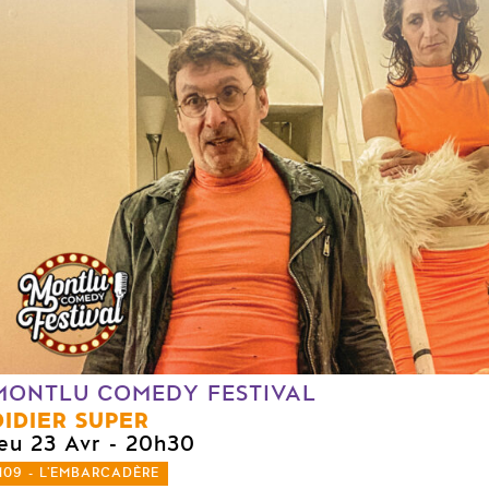
MONTLU COMEDY FESTIVAL
DIDIER SUPER
jeu 23 Avr
- 20h30
109 - L'EMBARCADÈRE