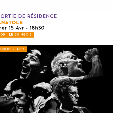
SORTIE DE RÉSIDENCE
ANATOLE
mer 15 Avr
- 18h30
109 - LE GUINGOIS
TRIBUTE, NU METAL