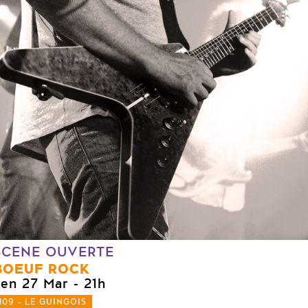
SCENE OUVERTE
BOEUF ROCK
ven 27 Mar
- 21h
109 - LE GUINGOIS