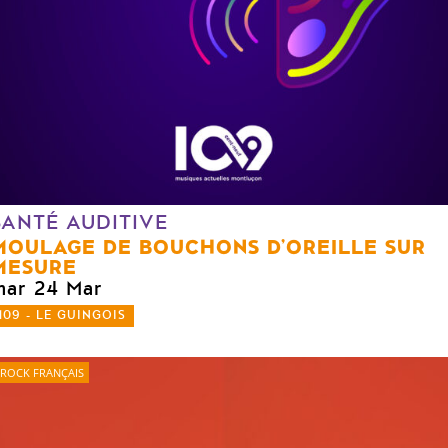
SANTÉ AUDITIVE
MOULAGE DE BOUCHONS D’OREILLE SUR
MESURE
mar 24 Mar
109 - LE GUINGOIS
ROCK FRANÇAIS