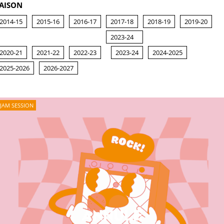
AISON
2014-15
2015-16
2016-17
2017-18
2018-19
2019-20
2023-24
2020-21
2021-22
2022-23
2023-24
2024-2025
2025-2026
2026-2027
JAM SESSION
ANNULÉ