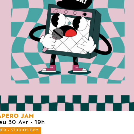
APERO JAM
jeu 30 Avr
- 19h
109 - STUDIOS BPM