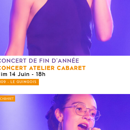
CONCERT DE FIN D'ANNÉE
CONCERT ATELIER CABARET
dim 14 Juin
- 18h
109 - LE GUINGOIS
CABARET