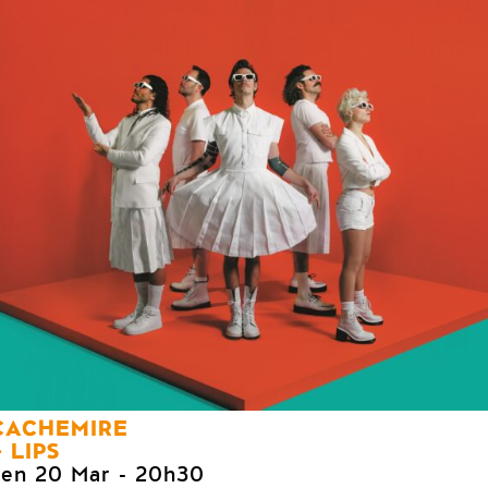
CACHEMIRE
LIPS
ven 20 Mar
- 20h30