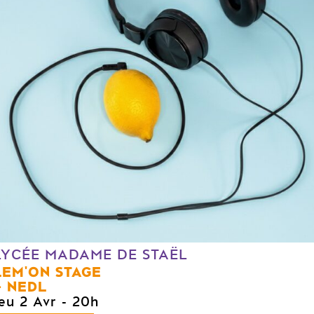
LYCÉE MADAME DE STAËL
LEM'ON STAGE
NEDL
jeu 2 Avr
- 20h