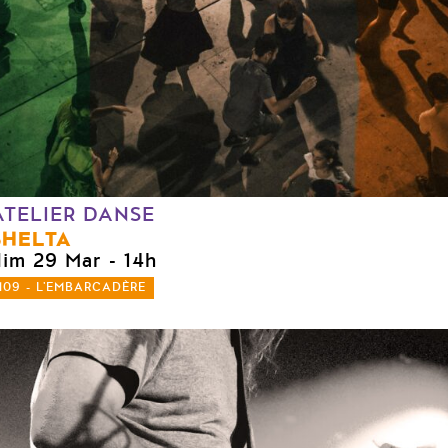
ATELIER DANSE
SHELTA
dim 29 Mar
- 14h
109 - L'EMBARCADÈRE