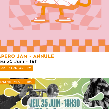
APERO JAM - ANNULÉ
eu 25 Juin
- 19h
109 - STUDIOS BPM
FANFARE - MUSIQUE TRAD