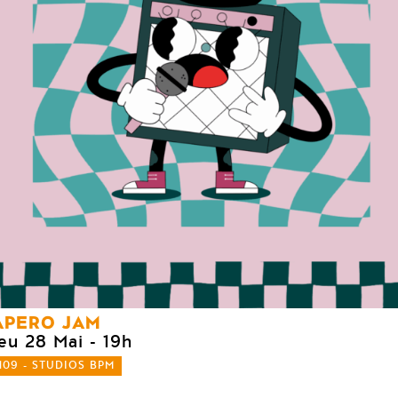
APERO JAM
jeu 28 Mai
- 19h
109 - STUDIOS BPM