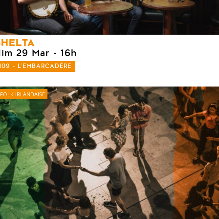
SHELTA
dim 29 Mar
- 16h
109 - L'EMBARCADÈRE
FOLK IRLANDAISE