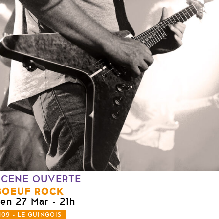
SCENE OUVERTE
BOEUF ROCK
ven 27 Mar
- 21h
109 - LE GUINGOIS