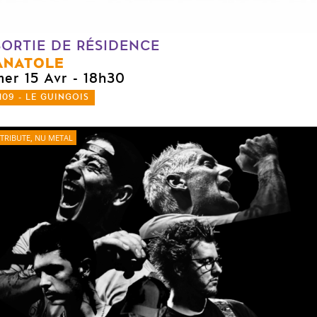
SORTIE DE RÉSIDENCE
ANATOLE
mer 15 Avr
- 18h30
109 - LE GUINGOIS
TRIBUTE, NU METAL