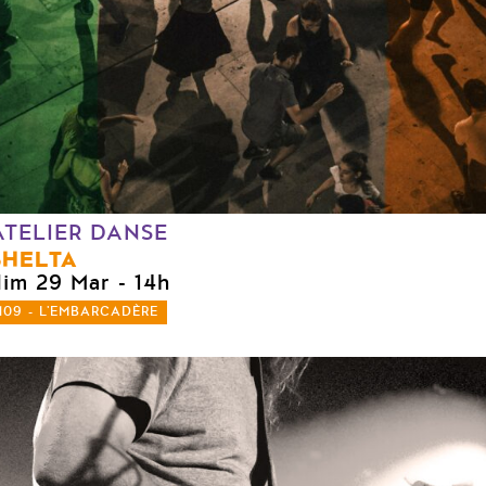
ATELIER DANSE
SHELTA
dim 29 Mar
- 14h
109 - L'EMBARCADÈRE