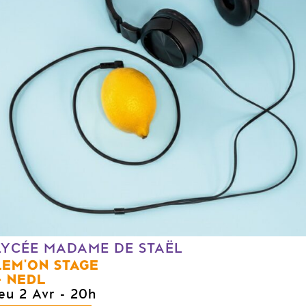
LYCÉE MADAME DE STAËL
LEM'ON STAGE
NEDL
jeu 2 Avr
- 20h