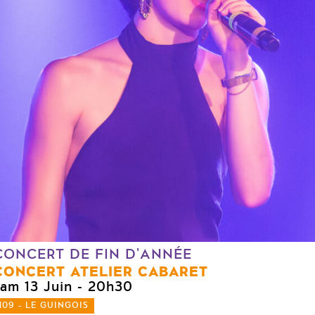
CONCERT DE FIN D'ANNÉE
CONCERT ATELIER CABARET
sam 13 Juin
- 20h30
109 - LE GUINGOIS