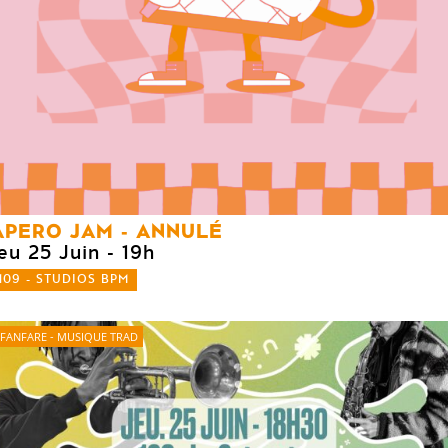
APERO JAM - ANNULÉ
eu 25 Juin
- 19h
109 - STUDIOS BPM
FANFARE - MUSIQUE TRAD