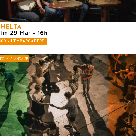
SHELTA
dim 29 Mar
- 16h
109 - L'EMBARCADÈRE
FOLK IRLANDAISE