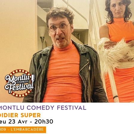
MONTLU COMEDY FESTIVAL
DIDIER SUPER
jeu 23 Avr
- 20h30
109 - L'EMBARCADÈRE