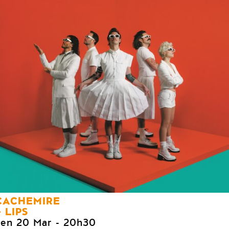
CACHEMIRE
LIPS
ven 20 Mar
- 20h30