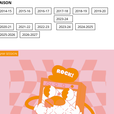
AISON
2014-15
2015-16
2016-17
2017-18
2018-19
2019-20
2023-24
2020-21
2021-22
2022-23
2023-24
2024-2025
2025-2026
2026-2027
JAM SESSION
ANNULÉ