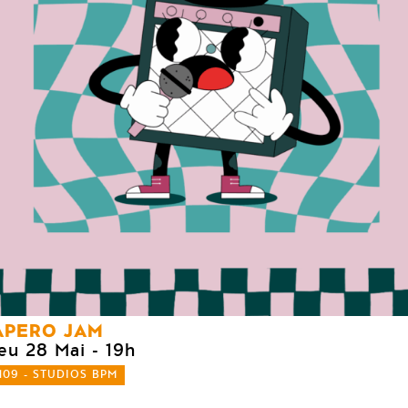
APERO JAM
jeu 28 Mai
- 19h
109 - STUDIOS BPM