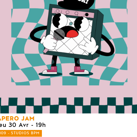
APERO JAM
jeu 30 Avr
- 19h
109 - STUDIOS BPM