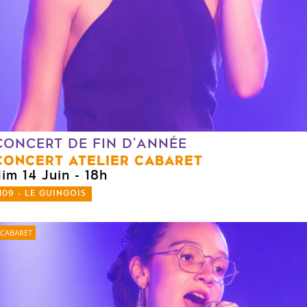
CONCERT DE FIN D'ANNÉE
CONCERT ATELIER CABARET
dim 14 Juin
- 18h
109 - LE GUINGOIS
CABARET