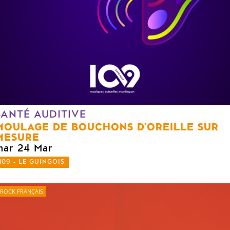
SANTÉ AUDITIVE
MOULAGE DE BOUCHONS D’OREILLE SUR
MESURE
mar 24 Mar
109 - LE GUINGOIS
ROCK FRANÇAIS