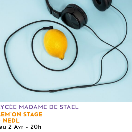
LYCÉE MADAME DE STAËL
LEM'ON STAGE
NEDL
jeu 2 Avr
- 20h