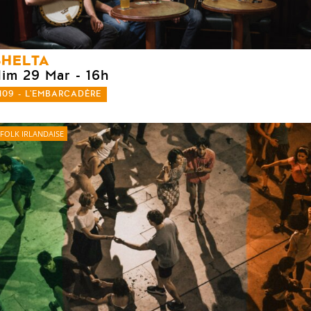
SHELTA
dim 29 Mar
- 16h
109 - L'EMBARCADÈRE
FOLK IRLANDAISE