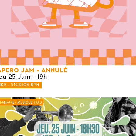
APERO JAM - ANNULÉ
eu 25 Juin
- 19h
109 - STUDIOS BPM
FANFARE - MUSIQUE TRAD