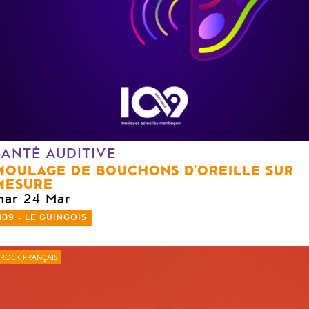
SANTÉ AUDITIVE
MOULAGE DE BOUCHONS D’OREILLE SUR
MESURE
mar 24 Mar
109 - LE GUINGOIS
ROCK FRANÇAIS