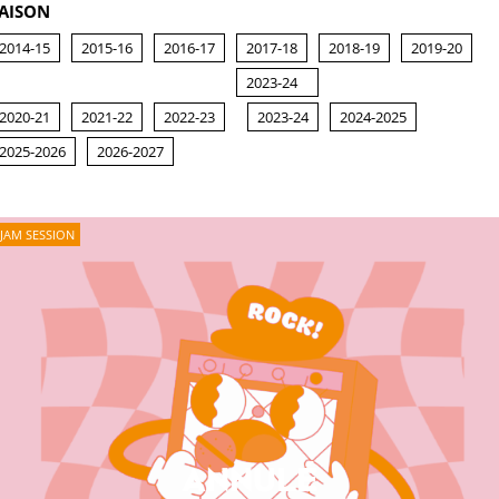
AISON
2014-15
2015-16
2016-17
2017-18
2018-19
2019-20
2023-24
2020-21
2021-22
2022-23
2023-24
2024-2025
2025-2026
2026-2027
JAM SESSION
ANNULÉ