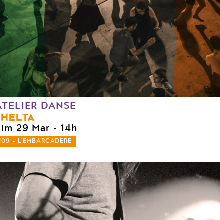
ATELIER DANSE
SHELTA
dim 29 Mar
- 14h
109 - L'EMBARCADÈRE