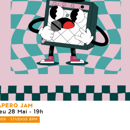
APERO JAM
jeu 28 Mai
- 19h
109 - STUDIOS BPM