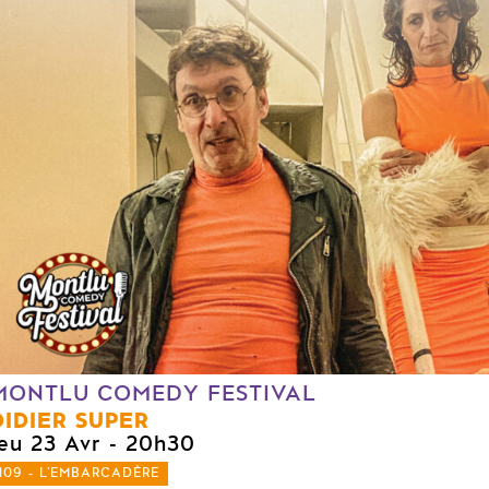
MONTLU COMEDY FESTIVAL
DIDIER SUPER
jeu 23 Avr
- 20h30
109 - L'EMBARCADÈRE