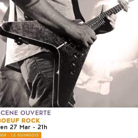
SCENE OUVERTE
BOEUF ROCK
ven 27 Mar
- 21h
109 - LE GUINGOIS