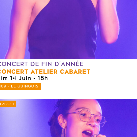
CONCERT DE FIN D'ANNÉE
CONCERT ATELIER CABARET
dim 14 Juin
- 18h
109 - LE GUINGOIS
CABARET