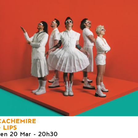
CACHEMIRE
LIPS
ven 20 Mar
- 20h30