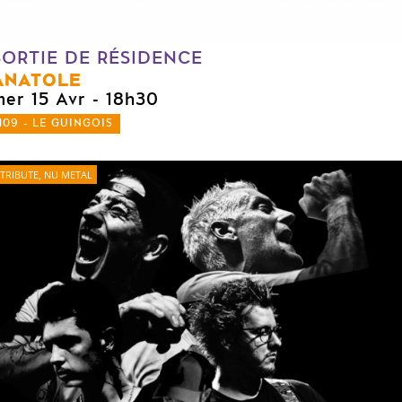
SORTIE DE RÉSIDENCE
ANATOLE
mer 15 Avr
- 18h30
109 - LE GUINGOIS
TRIBUTE, NU METAL