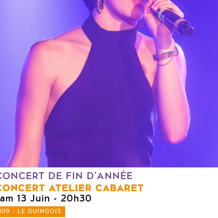
CONCERT DE FIN D'ANNÉE
CONCERT ATELIER CABARET
sam 13 Juin
- 20h30
109 - LE GUINGOIS