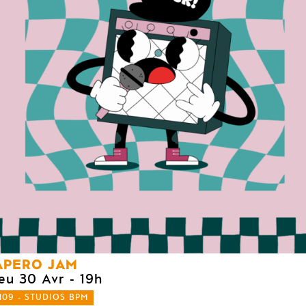
APERO JAM
jeu 30 Avr
- 19h
109 - STUDIOS BPM