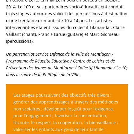
2014, Le 109 et ses partenaires socio-éducatifs ont conduit
trois stages autour des voix et des percussions à destination
d’une trentaine d’enfants de 10 à 14 ans. Les artistes
intervenant·es étaient issu·es du collectif Lilananda : Claire
Vaillant (chant), Francis Larue (guitare) et Marc Glomeau
(percussions).
Un partenariat Service Enfance de la Ville de Montluçon /
Programme de Réussite Educative / Centre de Loisirs et de
Prévention des Jeunes de Montluçon / Collectif Lilananda / Le 10,
dans le cadre de la Politique de la Ville.
Ces stages poursuivent des objectifs très divers :
générer des apprentissages à travers des méthodes
non scolaires ; développer le goût pour l’exigence,
pour l’engagement ; favoriser la concentration,
l’écoute, le respect, la coopération, la bienveillance ;
valoriser les enfants aux yeux de leur famille ;