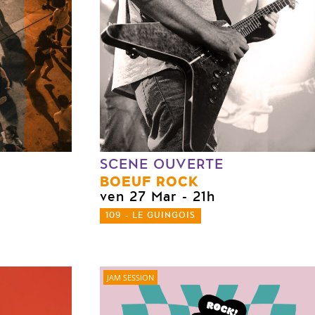
SCENE OUVERTE
BOEUF ROCK
ven 27 Mar
- 21h
109 - LE GUINGOIS
JAM SESSION