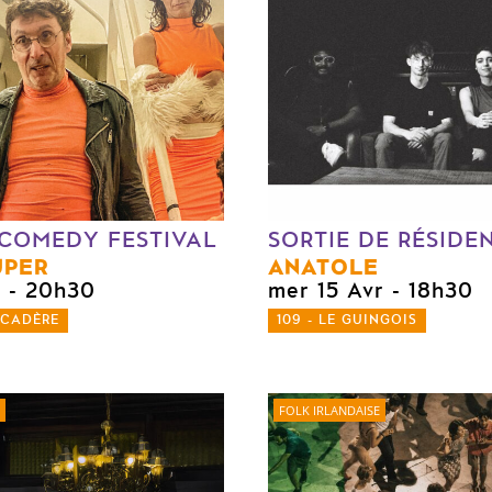
COMEDY FESTIVAL
SORTIE DE RÉSIDE
UPER
ANATOLE
r
- 20h30
mer 15 Avr
- 18h30
RCADÈRE
109 - LE GUINGOIS
FOLK IRLANDAISE