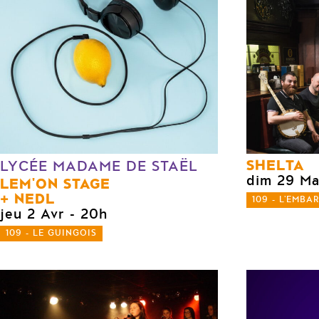
SHELTA
LYCÉE MADAME DE STAËL
dim 29 Ma
LEM'ON STAGE
NEDL
109 - L'EMBA
jeu 2 Avr
- 20h
109 - LE GUINGOIS