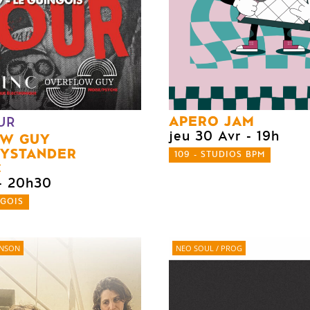
APERO JAM
UR
jeu 30 Avr
- 19h
OW GUY
YSTANDER
109 - STUDIOS BPM
C
- 20h30
NGOIS
ANSON
NEO SOUL / PROG