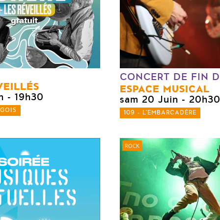
CONCERT DE FIN 
VEILLÉS
ESPACE MUSICAL
n
- 19h30
sam 20 Juin
- 20h3
NGOIS
109 - L'EMBARCADÈRE
ROCK