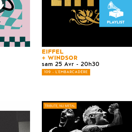
PLAYLIST
EIFFEL
WINDSOR
sam 25 Avr
- 20h30
109 - L'EMBARCADÈRE
TRIBUTE, NU METAL