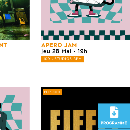
NT
APERO JAM
jeu 28 Mai
- 19h
109 - STUDIOS BPM
POP ROCK
PROGRAMME