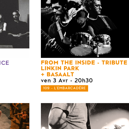
FROM THE INSIDE - TRIBUTE
NCE
LINKIN PARK
BASAALT
ven 3 Avr
- 20h30
109 - L'EMBARCADÈRE