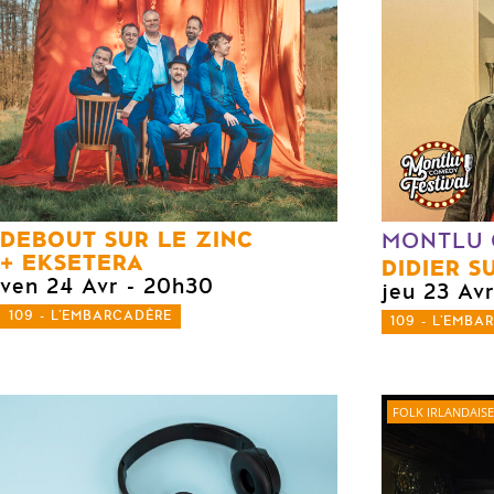
DEBOUT SUR LE ZINC
MONTLU 
EKSETERA
DIDIER S
ven 24 Avr
- 20h30
jeu 23 Av
109 - L'EMBARCADÈRE
109 - L'EMBA
FOLK IRLANDAISE