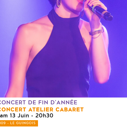
CONCERT DE FIN D'ANNÉE
CONCERT ATELIER CABARET
sam 13 Juin
- 20h30
109 - LE GUINGOIS