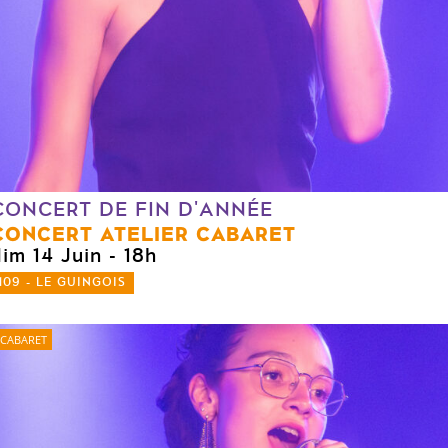
CONCERT DE FIN D'ANNÉE
CONCERT ATELIER CABARET
dim 14 Juin
- 18h
109 - LE GUINGOIS
CABARET