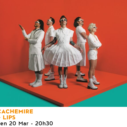
CACHEMIRE
LIPS
ven 20 Mar
- 20h30