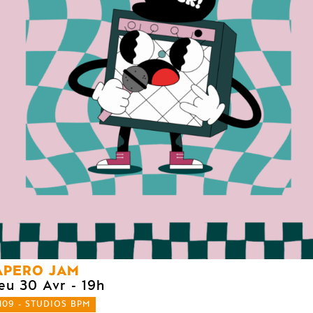
APERO JAM
jeu 30 Avr
- 19h
109 - STUDIOS BPM