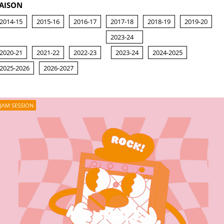
AISON
2014-15
2015-16
2016-17
2017-18
2018-19
2019-20
2023-24
2020-21
2021-22
2022-23
2023-24
2024-2025
2025-2026
2026-2027
JAM SESSION
ANNULÉ