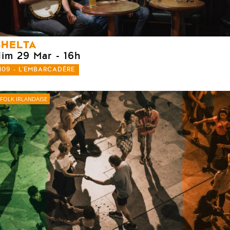
SHELTA
dim 29 Mar
- 16h
109 - L'EMBARCADÈRE
FOLK IRLANDAISE