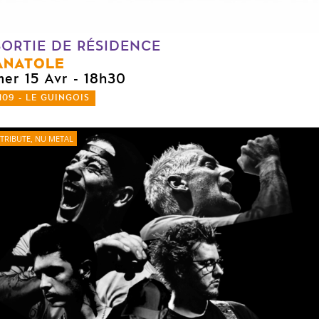
SORTIE DE RÉSIDENCE
ANATOLE
mer 15 Avr
- 18h30
109 - LE GUINGOIS
TRIBUTE, NU METAL