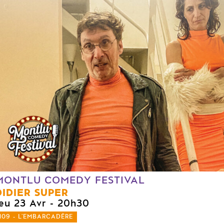
MONTLU COMEDY FESTIVAL
DIDIER SUPER
jeu 23 Avr
- 20h30
109 - L'EMBARCADÈRE