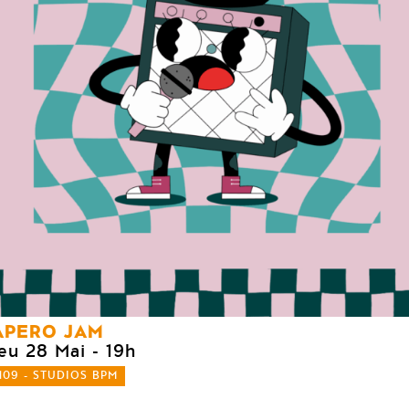
APERO JAM
jeu 28 Mai
- 19h
109 - STUDIOS BPM