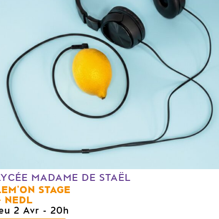
LYCÉE MADAME DE STAËL
LEM'ON STAGE
NEDL
jeu 2 Avr
- 20h