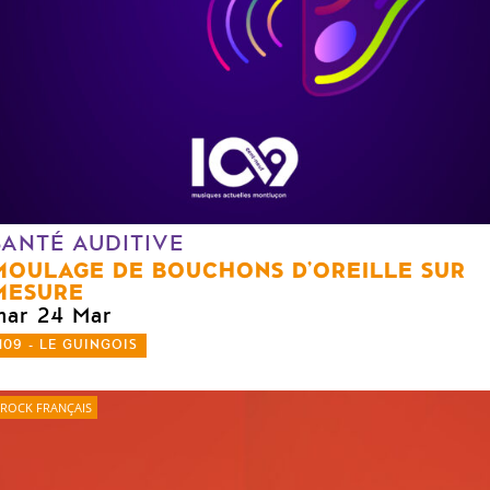
SANTÉ AUDITIVE
MOULAGE DE BOUCHONS D’OREILLE SUR
MESURE
mar 24 Mar
109 - LE GUINGOIS
ROCK FRANÇAIS