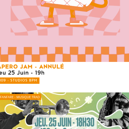
APERO JAM - ANNULÉ
eu 25 Juin
- 19h
109 - STUDIOS BPM
FANFARE - MUSIQUE TRAD