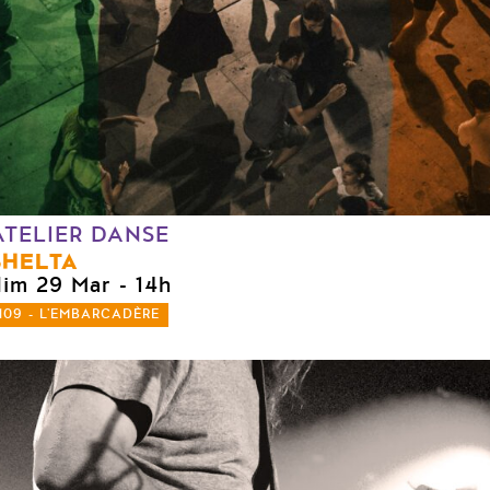
ATELIER DANSE
SHELTA
dim 29 Mar
- 14h
109 - L'EMBARCADÈRE