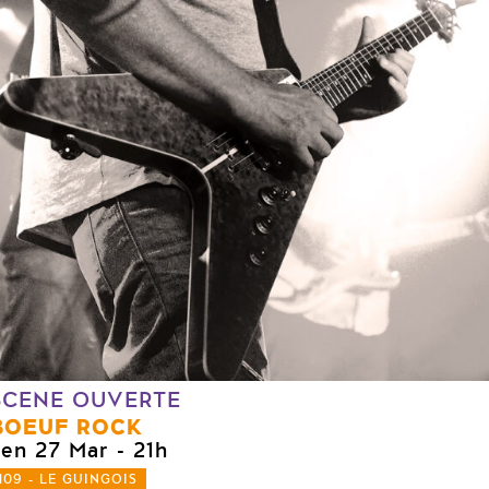
SCENE OUVERTE
BOEUF ROCK
ven 27 Mar
- 21h
109 - LE GUINGOIS