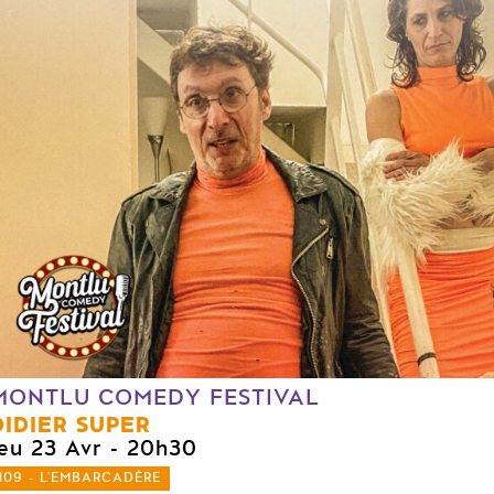
MONTLU COMEDY FESTIVAL
DIDIER SUPER
jeu 23 Avr
- 20h30
109 - L'EMBARCADÈRE