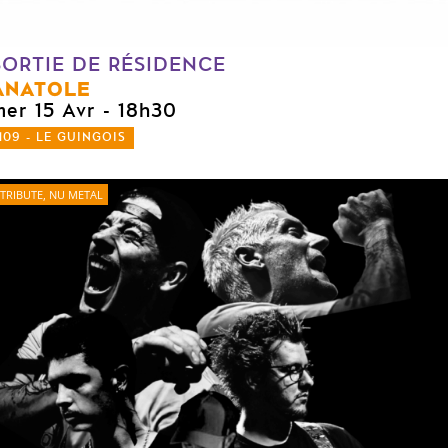
SORTIE DE RÉSIDENCE
ANATOLE
mer 15 Avr
- 18h30
109 - LE GUINGOIS
TRIBUTE, NU METAL