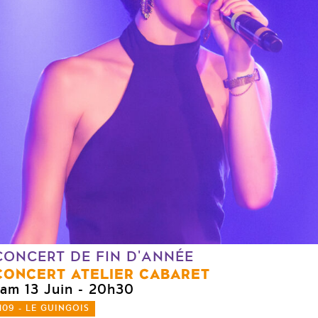
CONCERT DE FIN D'ANNÉE
CONCERT ATELIER CABARET
sam 13 Juin
- 20h30
109 - LE GUINGOIS