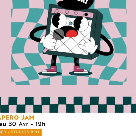
APERO JAM
jeu 30 Avr
- 19h
109 - STUDIOS BPM