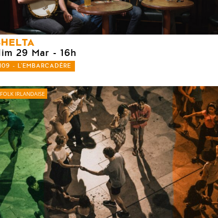
SHELTA
dim 29 Mar
- 16h
109 - L'EMBARCADÈRE
FOLK IRLANDAISE