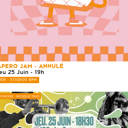
APERO JAM - ANNULÉ
eu 25 Juin
- 19h
109 - STUDIOS BPM
FANFARE - MUSIQUE TRAD