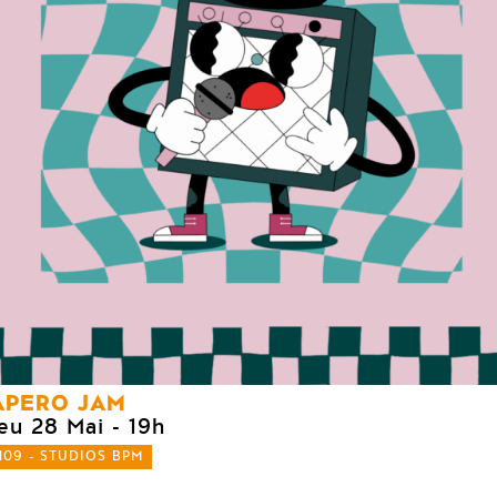
APERO JAM
jeu 28 Mai
- 19h
109 - STUDIOS BPM