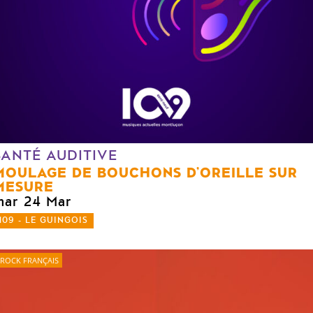
SANTÉ AUDITIVE
MOULAGE DE BOUCHONS D’OREILLE SUR
MESURE
mar 24 Mar
109 - LE GUINGOIS
ROCK FRANÇAIS