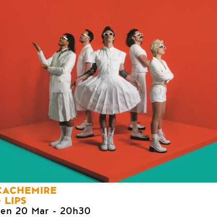
CACHEMIRE
LIPS
ven 20 Mar
- 20h30