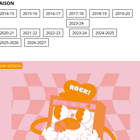
AISON
2014-15
2015-16
2016-17
2017-18
2018-19
2019-20
2023-24
2020-21
2021-22
2022-23
2023-24
2024-2025
2025-2026
2026-2027
JAM SESSION
ANNULÉ