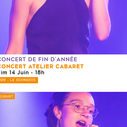
CONCERT DE FIN D'ANNÉE
CONCERT ATELIER CABARET
dim 14 Juin
- 18h
109 - LE GUINGOIS
CABARET