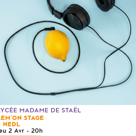
LYCÉE MADAME DE STAËL
LEM'ON STAGE
NEDL
jeu 2 Avr
- 20h