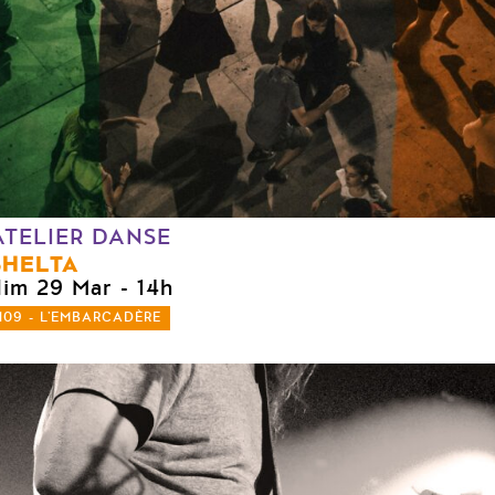
ATELIER DANSE
SHELTA
dim 29 Mar
- 14h
109 - L'EMBARCADÈRE