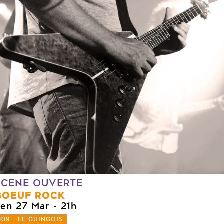
SCENE OUVERTE
BOEUF ROCK
ven 27 Mar
- 21h
109 - LE GUINGOIS