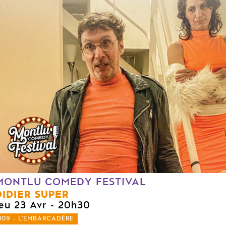
MONTLU COMEDY FESTIVAL
DIDIER SUPER
jeu 23 Avr
- 20h30
109 - L'EMBARCADÈRE