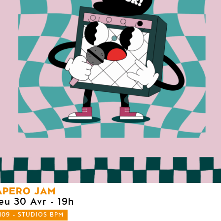
APERO JAM
jeu 30 Avr
- 19h
109 - STUDIOS BPM