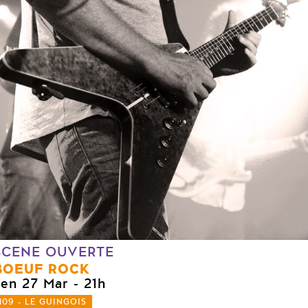
SCENE OUVERTE
BOEUF ROCK
ven 27 Mar
- 21h
109 - LE GUINGOIS