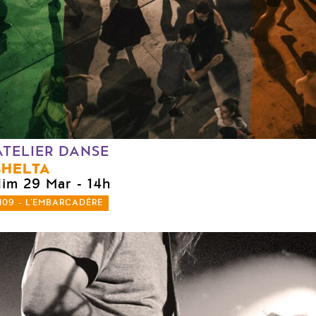
ATELIER DANSE
SHELTA
dim 29 Mar
- 14h
109 - L'EMBARCADÈRE