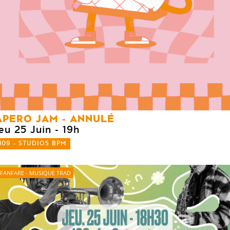
APERO JAM - ANNULÉ
eu 25 Juin
- 19h
109 - STUDIOS BPM
FANFARE - MUSIQUE TRAD