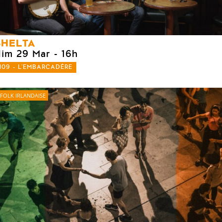
SHELTA
dim 29 Mar
- 16h
109 - L'EMBARCADÈRE
FOLK IRLANDAISE