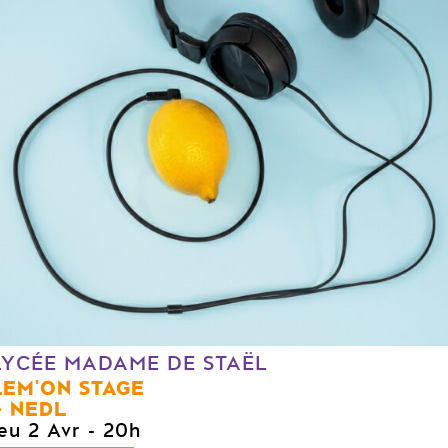
LYCÉE MADAME DE STAËL
LEM'ON STAGE
NEDL
jeu 2 Avr
- 20h