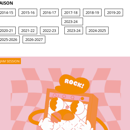
AISON
2014-15
2015-16
2016-17
2017-18
2018-19
2019-20
2023-24
2020-21
2021-22
2022-23
2023-24
2024-2025
2025-2026
2026-2027
JAM SESSION
ANNULÉ