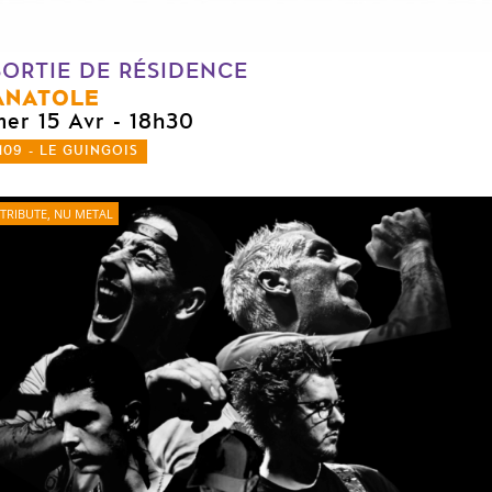
SORTIE DE RÉSIDENCE
ANATOLE
mer 15 Avr
- 18h30
109 - LE GUINGOIS
TRIBUTE, NU METAL