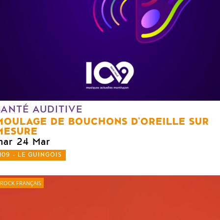
SANTÉ AUDITIVE
MOULAGE DE BOUCHONS D’OREILLE SUR
MESURE
mar 24 Mar
109 - LE GUINGOIS
ROCK FRANÇAIS