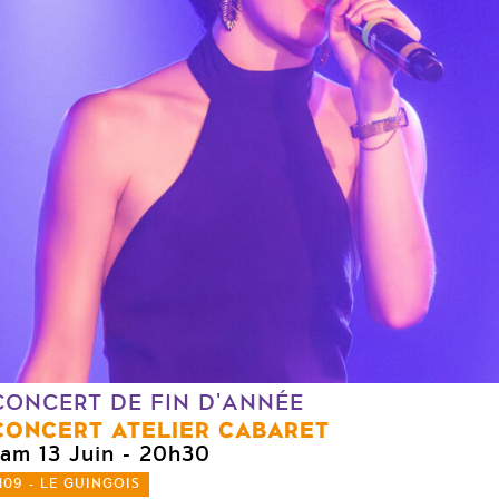
CONCERT DE FIN D'ANNÉE
CONCERT ATELIER CABARET
sam 13 Juin
- 20h30
109 - LE GUINGOIS