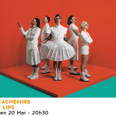
CACHEMIRE
LIPS
ven 20 Mar
- 20h30