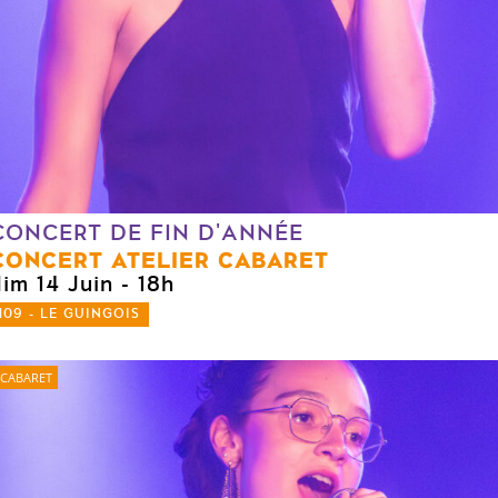
CONCERT DE FIN D'ANNÉE
CONCERT ATELIER CABARET
dim 14 Juin
- 18h
109 - LE GUINGOIS
CABARET