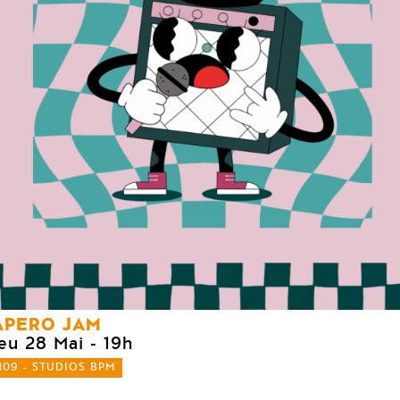
APERO JAM
jeu 28 Mai
- 19h
109 - STUDIOS BPM