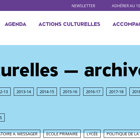
NEWSLETTER
ADHÉRER AU 1
AGENDA
ACTIONS CULTURELLES
ACCOMPA
turelles — archiv
2-13
2013-14
2014-15
2015-16
2016-17
2017-18
201
S
TOIRE A. MESSAGER
ECOLE PRIMAIRE
LYCÉE
POLITIQUE DE LA 