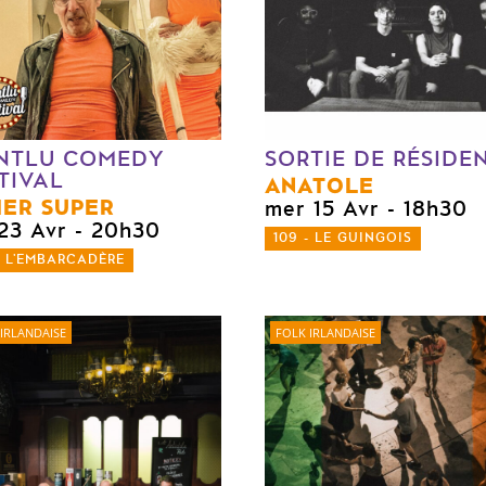
NTLU COMEDY
SORTIE DE RÉSIDE
TIVAL
ANATOLE
IER SUPER
mer 15 Avr
- 18h30
 23 Avr
- 20h30
109 - LE GUINGOIS
- L'EMBARCADÈRE
IRLANDAISE
FOLK IRLANDAISE