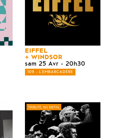
EIFFEL
WINDSOR
sam 25 Avr
- 20h30
109 - L'EMBARCADÈRE
TRIBUTE, NU METAL