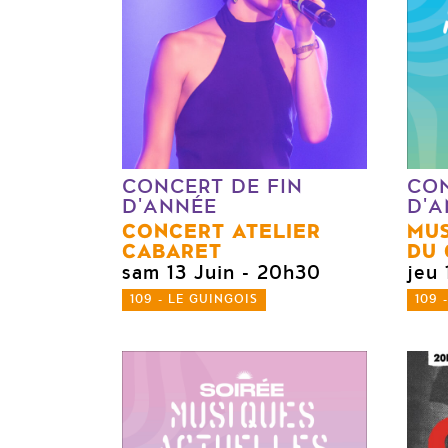
CONCERT DE FIN
CON
D'ANNÉE
D'A
CONCERT ATELIER
MUS
CABARET
DU 
sam 13 Juin
- 20h30
jeu 
109 - LE GUINGOIS
109 