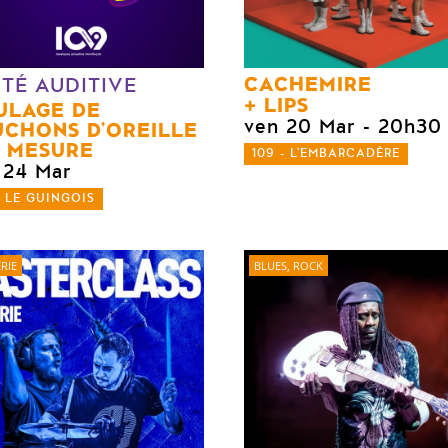
CACHEMIRE
TÉ AUDITIVE
LIPS
ULAGE DE
ven 20 Mar
- 20h30
CHONS D’OREILLE
 MESURE
109 - L'EMBARCADÈRE
 24 Mar
- LE GUINGOIS
RIE
BLUES, ROCK