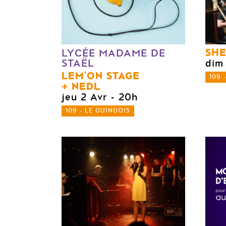
SHE
LYCÉE MADAME DE
STAËL
dim
LEM'ON STAGE
109 
NEDL
jeu 2 Avr
- 20h
109 - LE GUINGOIS