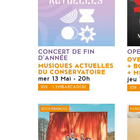
CONCERT DE FIN
OP
D'ANNÉE
OV
MUSIQUES ACTUELLES
B
DU CONSERVATOIRE
M
mer 13 Mai
- 20h
jeu 
109 - L'EMBARCADÈRE
109 
ROCK FRANÇAIS
HUMO