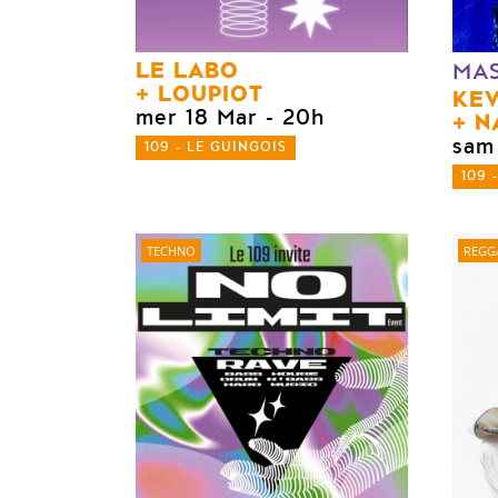
LE LABO
MA
LOUPIOT
KEV
mer 18 Mar
- 20h
N
sam
109 - LE GUINGOIS
109 
TECHNO
REGG