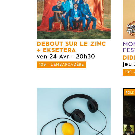
DEBOUT SUR LE ZINC
MO
EKSETERA
FES
ven 24 Avr
- 20h30
DID
jeu
109 - L'EMBARCADÈRE
109 
FOLK 