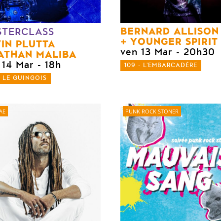
BERNARD ALLISON
STERCLASS
YOUNGER SPIRIT
IN PLUTTA
ven 13 Mar
- 20h30
ATHAN MALIBA
 14 Mar
- 18h
109 - L'EMBARCADÈRE
- LE GUINGOIS
AE
PUNK ROCK STONER