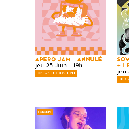
ANNULÉ
APERO JAM - ANNULÉ
SO
LE
jeu 25 Juin
- 19h
jeu 
109 - STUDIOS BPM
109 
CABARET