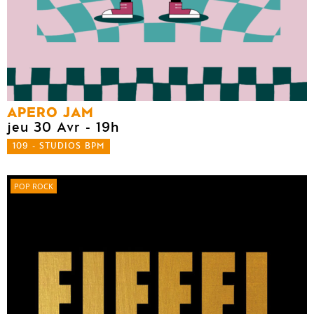
APERO JAM
jeu 30 Avr
- 19h
109 - STUDIOS BPM
POP ROCK