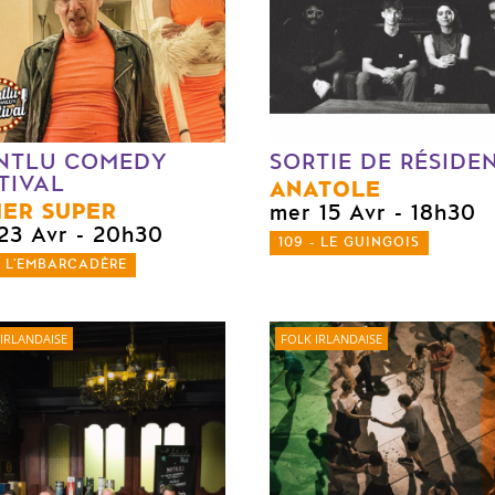
NTLU COMEDY
SORTIE DE RÉSIDE
TIVAL
ANATOLE
IER SUPER
mer 15 Avr
- 18h30
 23 Avr
- 20h30
109 - LE GUINGOIS
- L'EMBARCADÈRE
IRLANDAISE
FOLK IRLANDAISE