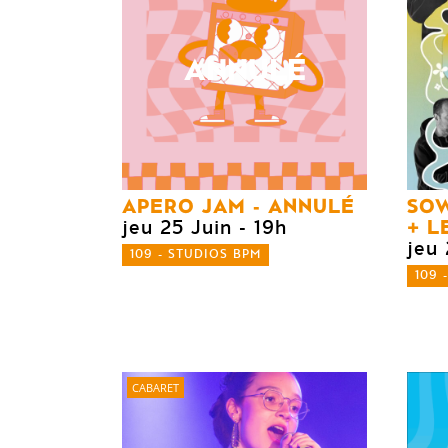
ANNULÉ
APERO JAM - ANNULÉ
SO
LE
jeu 25 Juin
- 19h
jeu 
109 - STUDIOS BPM
109 
CABARET