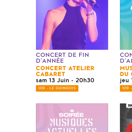
CONCERT DE FIN
CON
D'ANNÉE
D'A
CONCERT ATELIER
MUS
CABARET
DU 
sam 13 Juin
- 20h30
jeu 
109 - LE GUINGOIS
109 