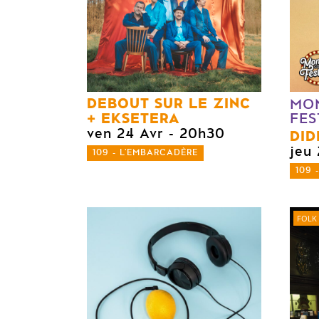
DEBOUT SUR LE ZINC
MO
EKSETERA
FES
ven 24 Avr
- 20h30
DID
jeu
109 - L'EMBARCADÈRE
109 
FOLK 