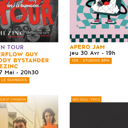
APERO JAM
EN TOUR
jeu 30 Avr
- 19h
ERFLOW GUY
ODY BYSTANDER
109 - STUDIOS BPM
EZINC
7 Mai
- 20h30
- LE GUINGOIS
UR ET CHANSON
NEO SOUL / PROG