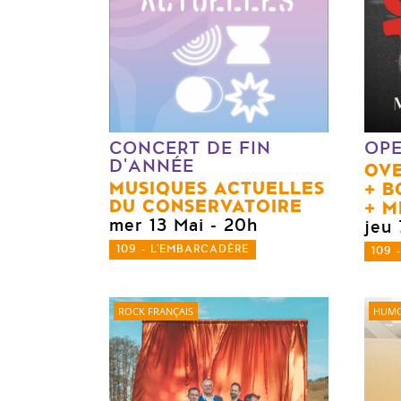
CONCERT DE FIN
OP
D'ANNÉE
OV
MUSIQUES ACTUELLES
B
DU CONSERVATOIRE
M
mer 13 Mai
- 20h
jeu 
109 - L'EMBARCADÈRE
109 
ROCK FRANÇAIS
HUMO