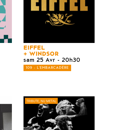
EIFFEL
WINDSOR
sam 25 Avr
- 20h30
109 - L'EMBARCADÈRE
TRIBUTE, NU METAL