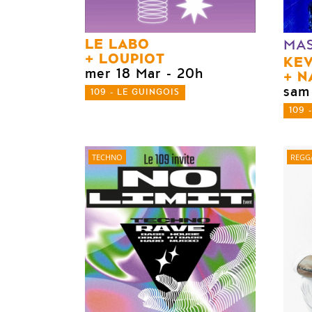
LE LABO
MA
LOUPIOT
KEV
mer 18 Mar
- 20h
N
sam
109 - LE GUINGOIS
109 
TECHNO
REGG