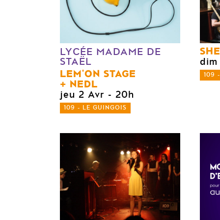
SHE
LYCÉE MADAME DE
STAËL
dim
LEM'ON STAGE
109 
NEDL
jeu 2 Avr
- 20h
109 - LE GUINGOIS