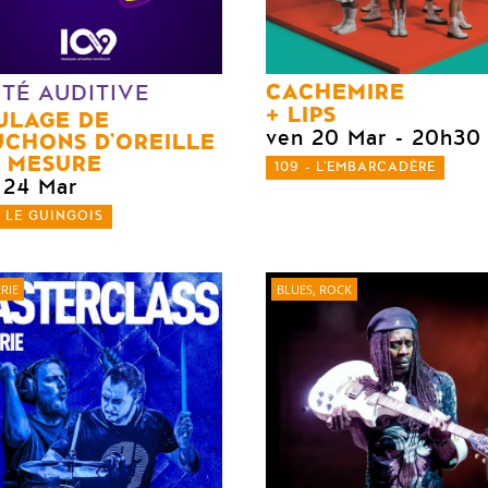
CACHEMIRE
TÉ AUDITIVE
LIPS
ULAGE DE
ven 20 Mar
- 20h30
CHONS D’OREILLE
 MESURE
109 - L'EMBARCADÈRE
 24 Mar
- LE GUINGOIS
RIE
BLUES, ROCK