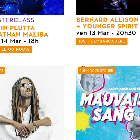
BERNARD ALLISON
STERCLASS
YOUNGER SPIRIT
IN PLUTTA
ven 13 Mar
- 20h30
ATHAN MALIBA
 14 Mar
- 18h
109 - L'EMBARCADÈRE
- LE GUINGOIS
AE
PUNK ROCK STONER