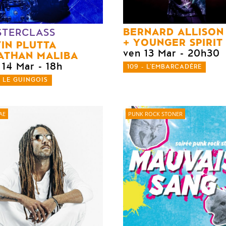
BERNARD ALLISON
STERCLASS
YOUNGER SPIRIT
IN PLUTTA
ven 13 Mar
- 20h30
ATHAN MALIBA
 14 Mar
- 18h
109 - L'EMBARCADÈRE
- LE GUINGOIS
AE
PUNK ROCK STONER