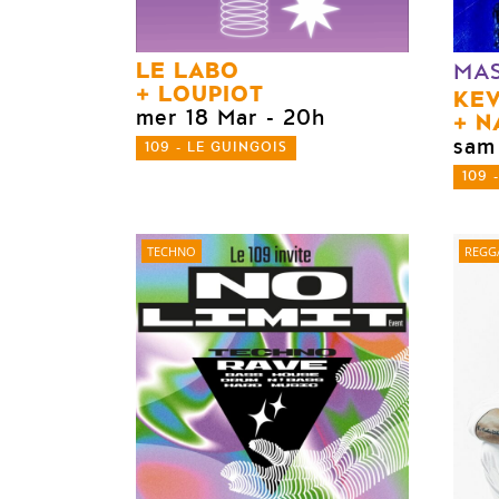
LE LABO
MA
LOUPIOT
KEV
mer 18 Mar
- 20h
N
sam
109 - LE GUINGOIS
109 
TECHNO
REGG