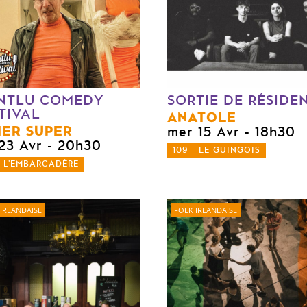
NTLU COMEDY
SORTIE DE RÉSIDE
TIVAL
ANATOLE
IER SUPER
mer 15 Avr
- 18h30
 23 Avr
- 20h30
109 - LE GUINGOIS
- L'EMBARCADÈRE
IRLANDAISE
FOLK IRLANDAISE