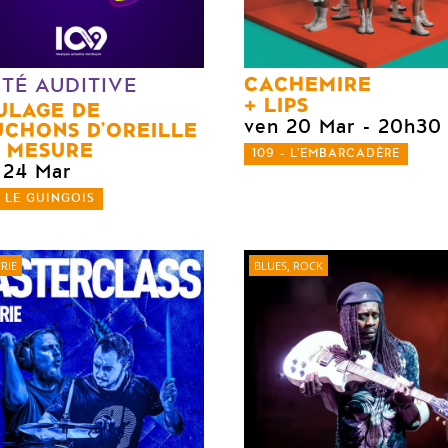
CACHEMIRE
TÉ AUDITIVE
LIPS
ULAGE DE
ven 20 Mar
- 20h30
CHONS D’OREILLE
 MESURE
109 - L'EMBARCADÈRE
 24 Mar
- LE GUINGOIS
RIE
BLUES, ROCK