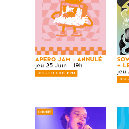
ANNULÉ
APERO JAM - ANNULÉ
SO
LE
jeu 25 Juin
- 19h
jeu 
109 - STUDIOS BPM
109 
CABARET