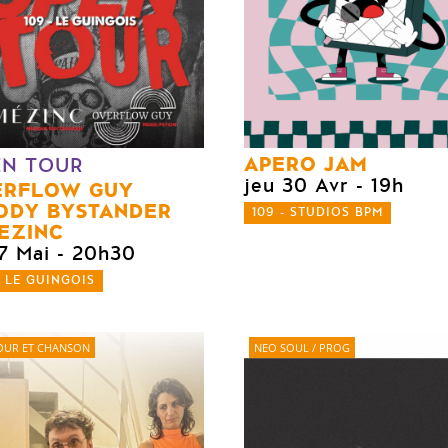
APERO JAM
EN TOUR
jeu 30 Avr
- 19h
ERFLOW GUY
ODY BYSTANDER
109 - STUDIOS BPM
EZINC
7 Mai
- 20h30
- LE GUINGOIS
UR ET CHANSON
NEO SOUL / PROG