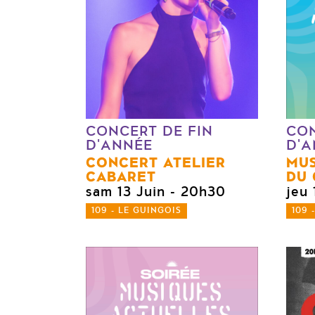
CONCERT DE FIN
CON
D'ANNÉE
D'A
CONCERT ATELIER
MUS
CABARET
DU 
sam 13 Juin
- 20h30
jeu 
109 - LE GUINGOIS
109 