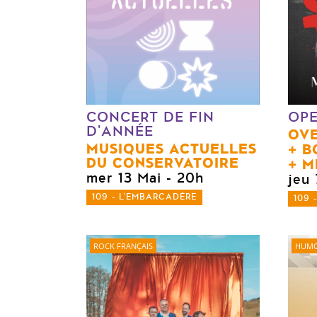
CONCERT DE FIN
OP
D'ANNÉE
OV
MUSIQUES ACTUELLES
B
DU CONSERVATOIRE
M
mer 13 Mai
- 20h
jeu 
109 - L'EMBARCADÈRE
109 
ROCK FRANÇAIS
HUMO