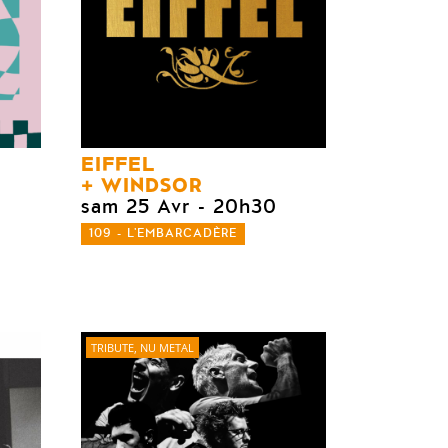
EIFFEL
WINDSOR
sam 25 Avr
- 20h30
109 - L'EMBARCADÈRE
TRIBUTE, NU METAL