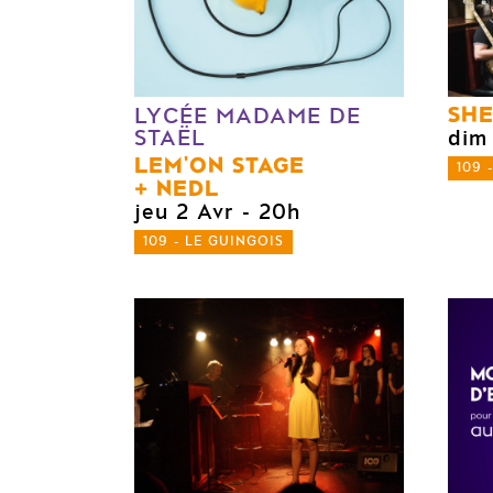
SHE
LYCÉE MADAME DE
STAËL
dim
LEM'ON STAGE
109 
NEDL
jeu 2 Avr
- 20h
109 - LE GUINGOIS