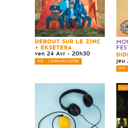
DEBOUT SUR LE ZINC
MO
EKSETERA
FES
ven 24 Avr
- 20h30
DID
jeu
109 - L'EMBARCADÈRE
109 
FOLK 